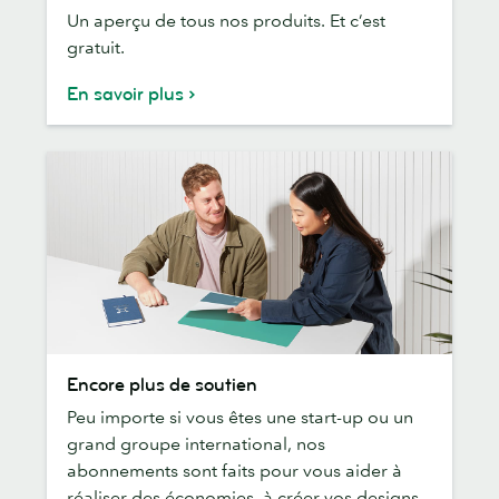
Un aperçu de tous nos produits. Et c’est
gamme
gratuit.
complète
En savoir plus
Encore
Encore plus de soutien
plus
Peu importe si vous êtes une start-up ou un
de
grand groupe international, nos
soutien
abonnements sont faits pour vous aider à
réaliser des économies, à créer vos designs,