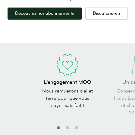
Découvrez nos abonnements
Discutons-en
L'engagement
Un
L'engagement MOO
Un de
MOO
design
Nous remuerons ciel et
Conserve
frais
terre pour que vous
froids ju
soyez satisfait !
et cha
12