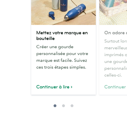
Mettez
On
Mettez votre marque en
On adore 
votre
adore
bouteille
Surtout lor
marque
ces
Créer une gourde
merveilleu
en
logos
personnalisée pour votre
imprimés o
bouteille
marque est facile. Suivez
une gour
ces trois étapes simples.
personnal
celles-ci.
Continuer à lire
Continuer 