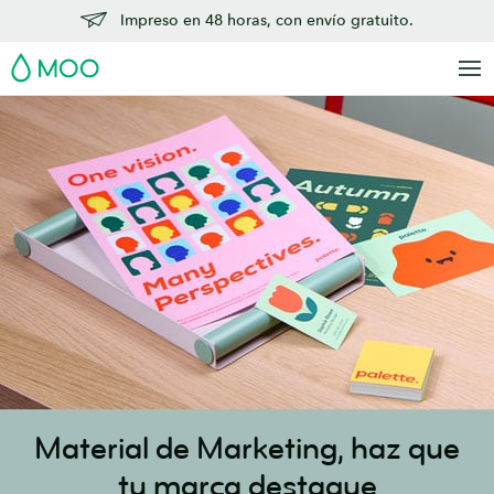
Saltar
Impreso en 48 horas, con envío gratuito.
al
MOO
contenido
principal
Material de Marketing,
haz que
tu marca destaque