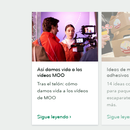
Así
Ideas
Así damos vida a los
Ideas de 
damos
de
vídeos MOO
adhesivos
vida
marketing
Tras el telón: cómo
14 ideas c
a
con
damos vida a los vídeos
para paque
los
adhesivos
de MOO
escaparate
vídeos
más.
MOO
Sigue leyendo
Sigue ley