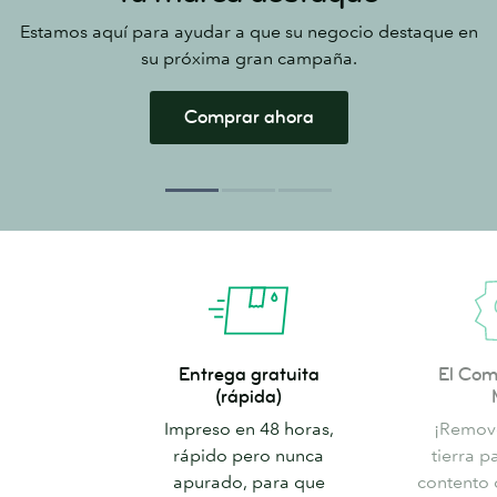
Estamos aquí para ayudar a que su negocio destaque en
su próxima gran campaña.
Comprar ahora
Entrega
El
Entrega gratuita
El Com
gratuita
Compromiso
(rápida)
(rápida)
de
Impreso en 48 horas,
¡Remove
MOO
rápido pero nunca
tierra p
apurado, para que
contento 