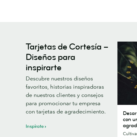
Tarjetas de Cortesía –
Diseños para
inspirarte
Descubre nuestros diseños
favoritos, historias inspiradoras
de nuestros clientes y consejos
para promocionar tu empresa
Desarrol
con tarjetas de agradecimiento.
Desar
pasión
con u
por
agrad
Inspírate
tu
Cultiv