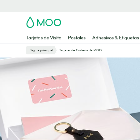
Saltar
al
contenido
MOO
principal
Tarjetas de Visita
Postales
Adhesivos & Etiquetas
Página principal
Tarjetas de Cortesía de MOO