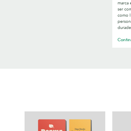
marca
marca e
con
ser co
una
como l
simple
person
durade
tarjeta
de
Contin
agradec