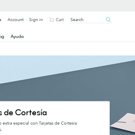
a
Account
Sign in
Cart
og
Ayuda
s de Cortesía
 extra especial con Tarjetas de Cortesía
s.