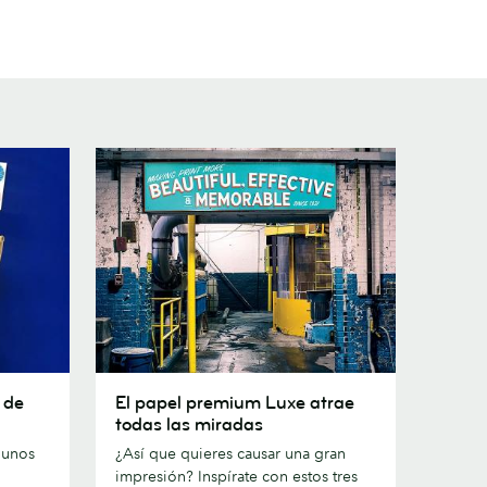
El
 de
El papel premium Luxe atrae
papel
todas las miradas
premium
gunos
¿Así que quieres causar una gran
Luxe
impresión? Inspírate con estos tres