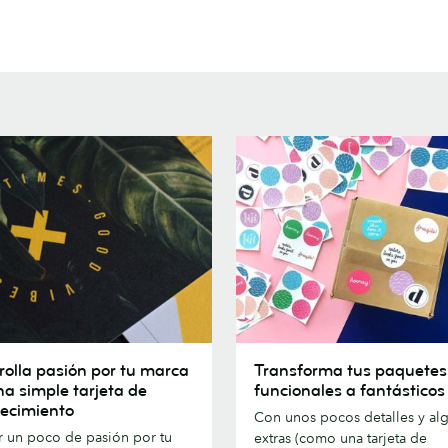
la
Transforma
rolla pasión por tu marca
Transforma tus paquetes
tus
na simple tarjeta de
funcionales a fantásticos
paquetes
ecimiento
Con unos pocos detalles y al
de
ar un poco de pasión por tu
extras (como una tarjeta de