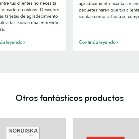
funcionales
ntre tus clientes no necesita
agradecimiento escrita a mano
a
mplicado o costoso. Descubre
paquetes harán que tus client
fantásticos
as tarjetas de agradecimiento
sientan como si fuera su cump
alizadas causan una impresión
ra.
úa leyendo
Continúa leyendo
imiento
Otros fantásticos productos