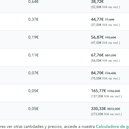
0,64€
38,72€
(32,00€ IVA no incl.)
0,37€
44,77€
77,44€
(37,00€ IVA no incl.)
0,19€
56,87€
193,60€
(47,00€ IVA no incl.)
0,11€
67,76€
387,20€
(56,00€ IVA no incl.)
0,07€
84,70€
774,40€
(70,00€ IVA no incl.)
0,05€
165,77€
1936,00€
(137,00€ IVA no incl.)
0,05€
330,33€
3872,00€
(273,00€ IVA no incl.)
res ver otras cantidades y precios, accede a nuestra
Calculadora de g