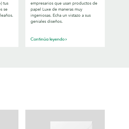
atrae
) tus
empresarios que usan productos de
todas
es se
papel Luxe de maneras muy
las
leaños.
ingeniosas. Echa un vistazo a sus
miradas
geniales diseños.
Continúa leyendo