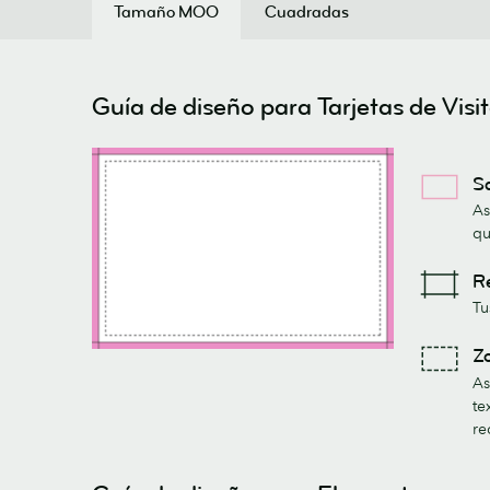
Tamaño MOO
Cuadradas
Guía de diseño para Tarjetas de Vis
S
As
qu
R
Tu
Z
As
te
re