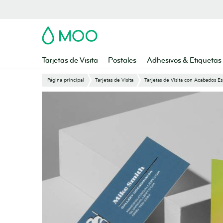
Saltar
al
contenido
MOO
principal
Tarjetas de Visita
Postales
Adhesivos & Etiquetas
Página principal
Tarjetas de Visita
Tarjetas de Visita con Acabados Es