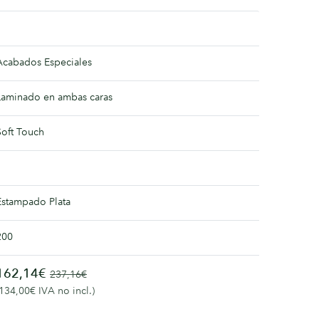
Acabados Especiales
Laminado en ambas caras
Soft Touch
Estampado Plata
200
162,14€
237,16€
(134,00€ IVA no incl.)