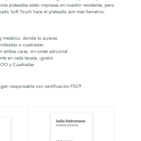
isita plateadas están impresas en nuestro resistente, pero
bado Soft Touch hace el plateado aún más llamativo.
g metálico, donde tú quieras
dondeadas o cuadradas
 ambas caras, sin coste adicional
e en cada tarjeta, ¡gratis!
MOO y Cuadradas
igen responsable con certificación FSC®
Cuadradas
65mm
x
65mm