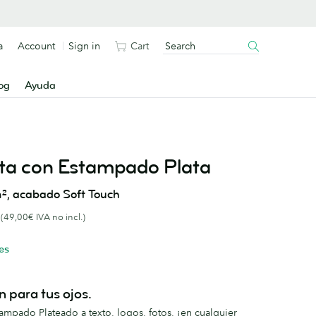
a
Account
Sign in
Cart
og
Ayuda
sita con Estampado Plata
², acabado Soft Touch
(49,00€ IVA no incl.)
es
n para tus ojos.
stampado Plateado a texto, logos, fotos, ¡en cualquier