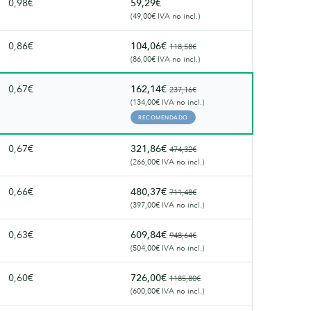
0,98€
59,29€
(49,00€ IVA no incl.)
0,86€
104,06€
118,58€
(86,00€ IVA no incl.)
0,67€
162,14€
237,16€
(134,00€ IVA no incl.)
RECOMENDADO
0,67€
321,86€
474,32€
(266,00€ IVA no incl.)
0,66€
480,37€
711,48€
(397,00€ IVA no incl.)
0,63€
609,84€
948,64€
(504,00€ IVA no incl.)
0,60€
726,00€
1185,80€
(600,00€ IVA no incl.)