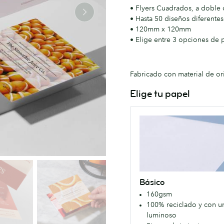
• Flyers Cuadrados, a doble 
• Hasta 50 diseños diferent
• 120mm x 120mm
• Elige entre 3 opciones de 
Fabricado con material de or
Elige tu papel
Básico
Un
Papel
100%
reciclado
con
Básico
un
160gsm
blanco
100% reciclado y con u
luminoso.
luminoso
Sin