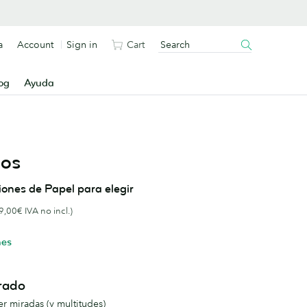
a
Account
Sign in
Cart
og
Ayuda
dos
nes de Papel para elegir
9,00€ IVA no incl.)
nes
rado
er miradas (y multitudes)