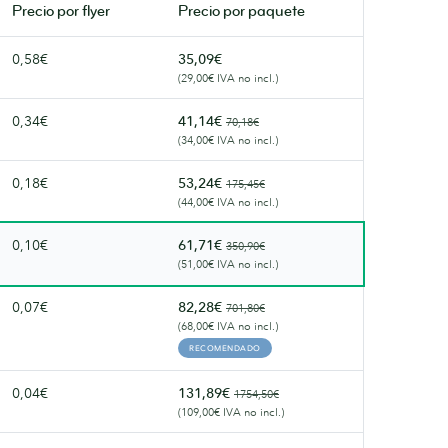
lujosos.
Precio por
flyer
Precio por paquete
0,58€
35,09€
(29,00€ IVA no incl.)
0,34€
41,14€
70,18€
(34,00€ IVA no incl.)
0,18€
53,24€
175,45€
(44,00€ IVA no incl.)
0,10€
61,71€
350,90€
(51,00€ IVA no incl.)
0,07€
82,28€
701,80€
(68,00€ IVA no incl.)
RECOMENDADO
0,04€
131,89€
1754,50€
(109,00€ IVA no incl.)