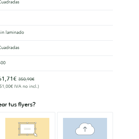
Cuadradas
Sin laminado
Cuadradas
500
61,71€
350,90€
(51,00€ IVA no incl.)
ar tus flyers?