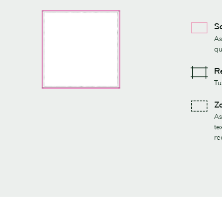
S
As
qu
R
Tu
Z
As
te
re