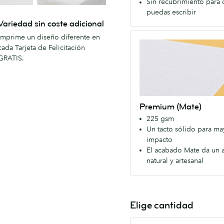
Sin recubrimiento para
laminado
puedas escribir
para
Variedad sin coste adicional
que
Premium
Imprime un diseño diferente en
puedas
(Mate)
cada Tarjeta de Felicitación
escribir.
GRATIS.
Nuestro
Papel
premium
con
Premium (Mate)
un
225 gsm
acabado
Un tacto sólido para ma
Mate
impacto
en
El acabado Mate da un 
ambas
natural y artesanal
caras.
Colores
más
naturales
Elige cantidad
con