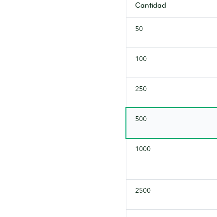
un
Cantidad
aspecto
artesanal.
50
100
250
500
1000
2500