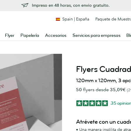
Impreso en 48 horas, con envío gratuito.
Spain | España
Paquete de Muestr
Flyer
Papelería
Accesorios
Servicios para empresas
Bl
Flyers Cuadra
120mm x 120mm, 3 opcio
50
flyers desde
35,09€
(2
35 opinio
Atrévete con un cuad
• Una manera insólita de atra