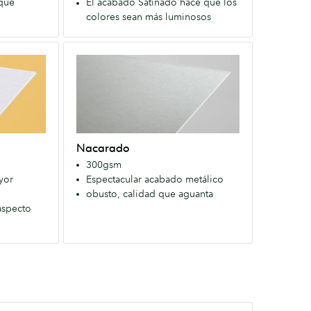
 que
El acabado Satinado hace que los
ambas
colores sean más luminosos
caras.
Colores
Nacarado
más
Un
intensos
Papel
para
sólido
una
con
imagen
un
moderna.
Nacarado
llamativo
300gsm
acabado
yor
Espectacular acabado metálico
metálico
obusto, calidad que aguanta
que
aspecto
resalta
los
colores.
Nuestros
Flyers
más