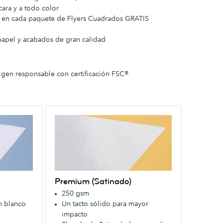
cara y a todo color
es en cada paquete de Flyers Cuadrados GRATIS
papel y acabados de gran calidad
igen responsable con certificación FSC®
Premium
(Satinado)
Nuestro
Papel
premium
con
Premium (Satinado)
un
250 gsm
acabado
n blanco
Un tacto sólido para mayor
Satinado
impacto
en