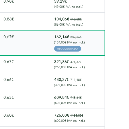
0,98€
59,29€
(49,00€ IVA no incl.)
0,86€
104,06€
118,58€
(86,00€ IVA no incl.)
0,67€
162,14€
237,16€
(134,00€ IVA no incl.)
RECOMENDADO
0,67€
321,86€
474,32€
(266,00€ IVA no incl.)
0,66€
480,37€
711,48€
(397,00€ IVA no incl.)
0,63€
609,84€
948,64€
(504,00€ IVA no incl.)
0,60€
726,00€
1185,80€
(600,00€ IVA no incl.)