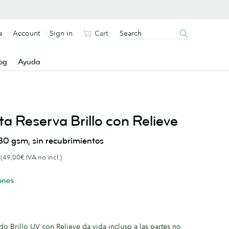
a
Account
Sign in
Cart
og
Ayuda
ita Reserva Brillo con Relieve
80 gsm, sin recubrimientos
(49,00€ IVA no incl.)
ones
l
do Brillo UV con Relieve da vida incluso a las partes no