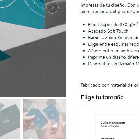
impresas de tu diseño. Con u
aterciopelado del papel Supe
Papel Super de 380 g/m²
Acabado Soft Touch
Barniz UV con Relieve, d
Elige entre esquinas re
Añade brillo en ambas car
Imprime un diseño diferent
Disponibles en tamaño 
Fabricado con material de or
Elige tu tamaño
MOO
55mm
x
84mm