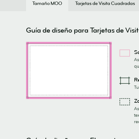
Tamaño MOO
Tarjetas de Visita Cuadradas
Guía de diseño para Tarjetas de Visit
S
As
qu
R
Tu
Z
As
te
re