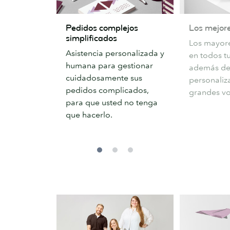
Pedidos
Los
Pedidos complejos
Los mejore
complejos
mejores
simplificados
Los mayor
simplificados
precios
Asistencia personalizada y
en todos t
humana para gestionar
además de
cuidadosamente sus
personaliz
pedidos complicados,
grandes v
para que usted no tenga
que hacerlo.