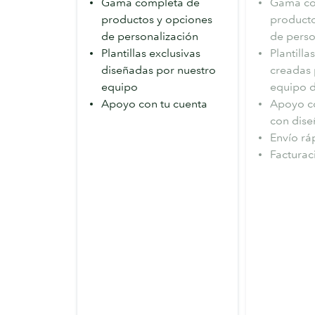
Gama completa de
Gama co
productos y opciones
producto
de personalización
de perso
Plantillas exclusivas
Plantilla
diseñadas por nuestro
creadas 
equipo
equipo d
Apoyo con tu cuenta
Apoyo co
con dise
Envío rá
Facturaci