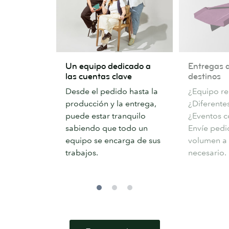
Un
Entregas
Un equipo dedicado a
Entregas a
equipo
a
las cuentas clave
destinos
dedicado
múltiples
Desde el pedido hasta la
¿Equipo r
a
destinos
producción y la entrega,
¿Diferentes
las
puede estar tranquilo
¿Eventos c
cuentas
sabiendo que todo un
Envíe pedi
clave
equipo se encarga de sus
volumen a
trabajos.
necesario.