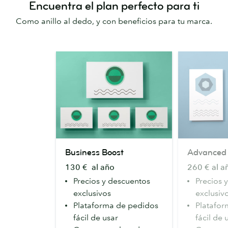
Encuentra el plan perfecto para ti
Como anillo al dedo, y con beneficios para tu marca.
Business
Advanced
Business Boost
Advanced
Boost
130 € al año
260 € al a
Precios y descuentos
Precios 
exclusivos
exclusiv
Plataforma de pedidos
Platafor
fácil de usar
fácil de 