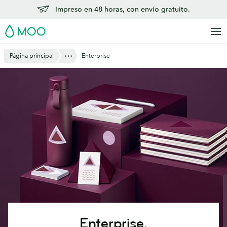
Saltar
Impreso en 48 horas, con envío gratuito.
al
MOO
contenido
principal
Mostrar todo
Página principal
Enterprise
Enterprise.