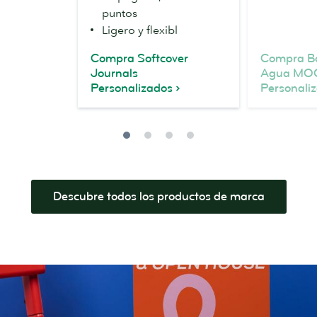
puntos
Ligero y flexibl
Compra Softcover
Compra Bo
Journals
Agua MO
Personalizados
Personali
Descubre todos los productos de marca