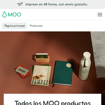
Saltar
Impreso en 48 horas, con envío gratuito.
al
MOO
contenido
principal
Página principal
Productos
Todos los MOO productos