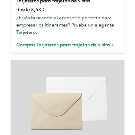
Tarjeteros para tarjetas de visita
para
desde 3,63 €
tarjetas
de
¿Estás buscando el accesorio perfecto para
visita
empresarios itinerantes? Prueba un elegante
Tarjetero.
Compra Tarjeteros para tarjetas de visita