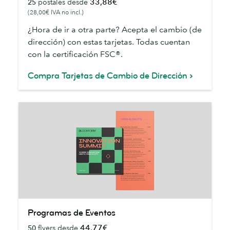
33,88€
25
postales desde
Cambio
(28,00€ IVA no incl.)
de
Dirección
¿Hora de ir a otra parte? Acepta el cambio (de
dirección) con estas tarjetas. Todas cuentan
con la certificación FSC®.
Compra Tarjetas de Cambio de Dirección
Programas
Programas de Eventos
de
44,77€
50
flyers desde
Eventos