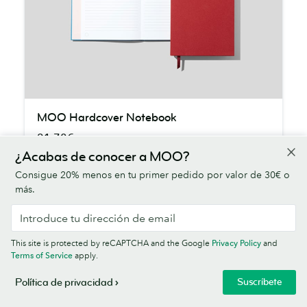
MOO
MOO Hardcover Notebook
Hardcover
21,78€
Notebook
(18,00€ IVA no incl.)
¿Acabas de conocer a MOO?
Encantadoramente premium en cada detalle,
Consigue 20% menos en tu primer pedido por valor de 30€ o
más.
hecho con tela para encuadernación, seguro
que causará impresión.
Compra MOO Hardcover Notebook
This site is protected by reCAPTCHA and the Google
Privacy Policy
and
Terms of Service
apply.
Suscríbete
Política de privacidad