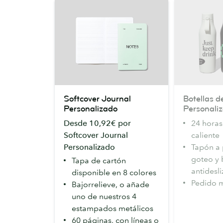
Softcover
Botellas
Softcover Journal
Botellas 
Journal
de
Personalizado
Personali
Personalizado
Agua
Desde 10,92€ por
24 horas 
MOO
Softcover Journal
caliente
Personalizad
Personalizado
Tapón a
goteo y 
Tapa de cartón
antidesl
disponible en 8 colores
Pedido 
Bajorrelieve, o añade
uno de nuestros 4
estampados metálicos
60 páginas, con líneas o