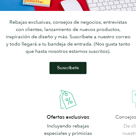
Rebajas exclusivas, consejos de negocios, entrevistas
con clientes, lanzamiento de nuevos productos,
inspiración de diseño y más. Suscríbete a nuestro correo
y todo llegará a tu bandeja de entrada. (Nos gusta tanto
que hasta nosotros estamos suscritos).
Suscríbete
Ofertas
Consejos
Ofertas exclusivas
Consejos
exclusivas
e
Incluyendo rebajas
De cl
inspiración
especiales y primicias
nuest