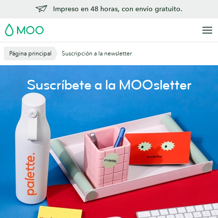
Saltar
Impreso en 48 horas, con envío gratuito.
al
MOO
contenido
principal
Página principal
Suscripción a la newsletter
Suscríbete a la MOOsletter