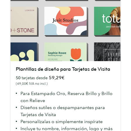
Plantillas
Plantillas de diseño para Tarjetas de Visita
de
59,29€
50
tarjetas desde
diseño
(49,00€ IVA no incl.)
para
Tarjetas
Para Estampado Oro, Reserva Brillo y Brillo
de
con Relieve
Visita
Diseños sutiles o despampanantes para
Tarjetas de Visita
Personalízalas o simplemente inspírate
Incluye tu nombre, información, logo y más