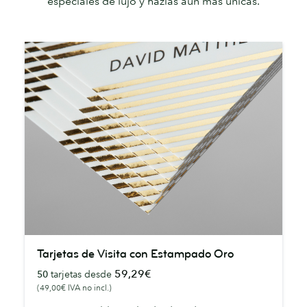
especiales de lujo y hazlas aún más únicas.
Tarjetas
Tarjetas de Visita con Estampado Oro
de
59,29€
50
tarjetas desde
Visita
(49,00€ IVA no incl.)
con