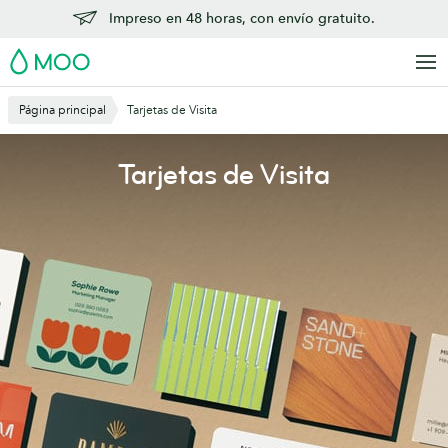
Saltar
Impreso en 48 horas, con envío gratuito.
al
MOO
contenido
principal
Página principal
Tarjetas de Visita
Tarjetas de Visita