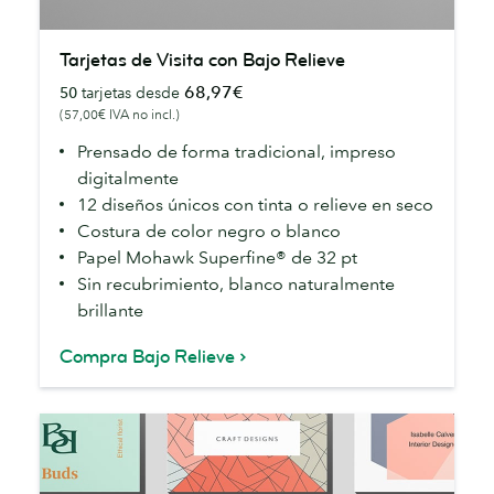
Tarjetas
Tarjetas de Visita con Bajo Relieve
de
68,97€
50
tarjetas desde
Visita
(57,00€ IVA no incl.)
con
Bajo
Prensado de forma tradicional, impreso
Relieve
digitalmente
12 diseños únicos con tinta o relieve en seco
Costura de color negro o blanco
Papel Mohawk Superfine® de 32 pt
Sin recubrimiento, blanco naturalmente
brillante
Compra Bajo Relieve