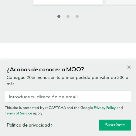
FAQs - Tarjetas de Visita
¿Acabas de conocer a MOO?
Consigue 20% menos en tu primer pedido por valor de 30€ o
más.
¿Cuánto tardaré en recibir mis Tarjetas de Visita?
La rapidez de entrega dependerá del papel y las
opciones que elijas para tus tarjetas, pero pueden ser
This site is protected by reCAPTCHA and the Google
Privacy Policy
and
tan solo 2 días.
La entrega al día siguiente de Tarjetas de
Terms of Service
apply.
Visita
está disponible para varias opciones si haces tu
Suscríbete
Política de privacidad
pedido antes de las 12h lunes a viernes.