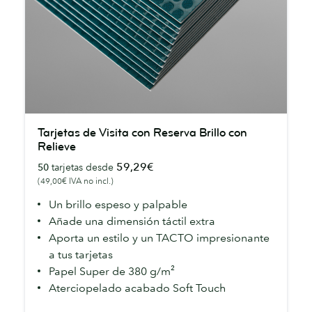
Tarjetas
Tarjetas de Visita con Reserva Brillo con
de
Relieve
Visita
59,29€
50
tarjetas desde
con
(49,00€ IVA no incl.)
Reserva
Un brillo espeso y palpable
Brillo
Añade una dimensión táctil extra
con
Aporta un estilo y un TACTO impresionante
Relieve
a tus tarjetas
Papel Super de 380 g/m²
Aterciopelado acabado Soft Touch