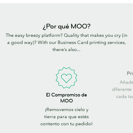
¿Por qué MOO?
The easy breezy platform? Quality that makes you cry (in
a good way)? With our Business Card printing services,
there’s also...
Printfinity
Pri
Añade
diferente
El
El Compromiso de
cada tar
Compromiso
MOO
de
¡Removemos cielo y
MOO
tierra para que estés
contento con tu pedido!