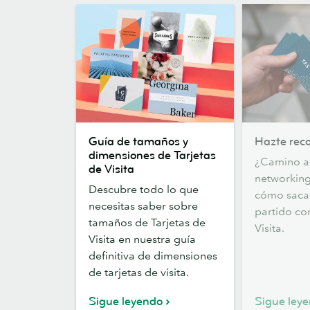
Guía
Hazte
Guía de tamaños y
Hazte rec
de
recordar
dimensiones de Tarjetas
¿Camino a
tamaños
de Visita
networkin
y
Descubre todo lo que
cómo sacar
dimensiones
necesitas saber sobre
partido co
de
tamaños de Tarjetas de
Visita.
Tarjetas
Visita en nuestra guía
de
definitiva de dimensiones
Visita
de tarjetas de visita.
Sigue leyendo
Sigue ley