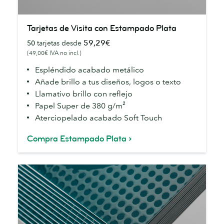
Tarjetas
Tarjetas de Visita con Estampado Plata
de
59,29€
50
tarjetas desde
Visita
(49,00€ IVA no incl.)
con
Estampado
Espléndido acabado metálico
Plata
Añade brillo a tus diseños, logos o texto
Llamativo brillo con reflejo
Papel Super de 380 g/m²
Aterciopelado acabado Soft Touch
Compra Estampado Plata