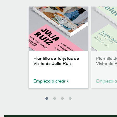
Plantilla
Plantilla
Plantilla de Tarjetas de
Plantilla d
de
de
Visita de Julia Ruiz
Visita de 
Tarjetas
Tarjetas
de
de
Visita
Visita
Empieza a crear
Empieza a
de
de
Julia
Palette
Ruiz