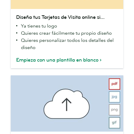
Diseña
Diseña tus Tarjetas de Visita online si…
tus
Ya tienes tu logo
Tarjetas
Quieres crear fácilmente tu propio diseño
de
Quieres personalizar todos los detalles del
Visita
diseño
online
si…
Empieza con una plantilla en blanco