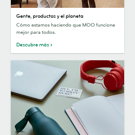
Gente,
Gente, productos y el planeta
productos
Cómo estamos haciendo que MOO funcione
y
mejor para todos.
el
planeta
Descubre más