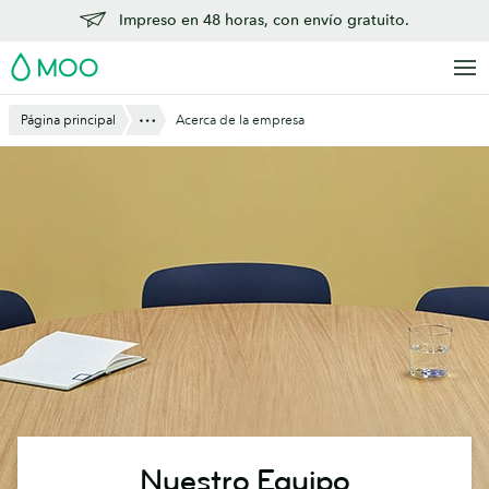
Saltar
Impreso en 48 horas, con envío gratuito.
al
MOO
contenido
principal
Mostrar todo
Página principal
Acerca de la empresa
Nuestro Equipo