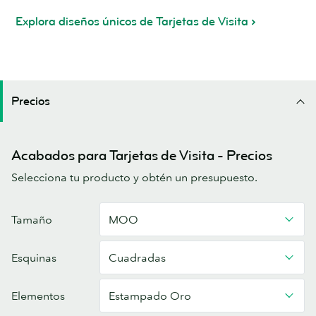
Explora diseños únicos de Tarjetas de Visita
Precios
Acabados para Tarjetas de Visita - Precios
Selecciona tu producto y obtén un presupuesto.
Tarjetas
Tamaño
MOO
de
visita
Esquinas
Cuadradas
Colección
a
Medida
Elementos
Estampado Oro