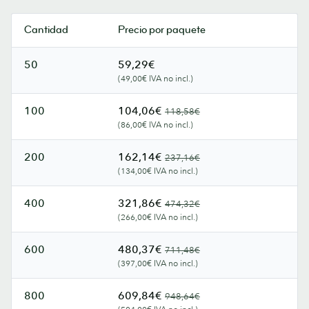
Cantidad
Precio por paquete
50
59,29€
(49,00€ IVA no incl.)
100
104,06€
118,58€
(86,00€ IVA no incl.)
200
162,14€
237,16€
(134,00€ IVA no incl.)
400
321,86€
474,32€
(266,00€ IVA no incl.)
600
480,37€
711,48€
(397,00€ IVA no incl.)
800
609,84€
948,64€