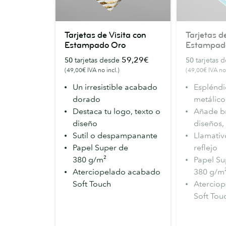
Tarjetas
Tarjetas
Tarjetas de Visita con
Tarjetas d
de
de
Estampado Oro
Estampado
Visita
Visita
59,29€
50
tarjetas desde
50
tarjetas 
con
con
(49,00€ IVA no incl.)
(49,00€ IVA no 
Estampado
Estampado
Un irresistible acabado
Esplénd
Oro
Plata
dorado
metálico
Destaca tu logo, texto o
Añade bri
diseño
diseños,
Sutil o despampanante
Llamativ
Papel Super de
reflejo
380 g/m²
Papel Su
Aterciopelado acabado
380 g/
Soft Touch
Atercio
Soft Tou