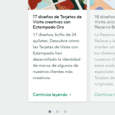
17
18
17 diseños de Tarjetas de
18 diseños
diseños
diseños
Visita creativas con
Visita úni
de
de
Estampado Oro
Reserva Br
Tarjetas
Tarjetas
17 diseños, brillo de 24
La Reserva 
de
de
quilates. Descubre cómo
Relieve y l
Visita
Visita
las Tarjetas de Visita con
añaden otr
creativas
únicas
Estampado han
tus diseño
con
con
desarrollado la identidad
nuestros cl
Estampado
Reserva
de marca de algunos de
estos aca
Oro
Brillo
nuestros clientes más
especiales
creativos.
Tarjetas de
originales.
Continúa leyendo
Continúa 