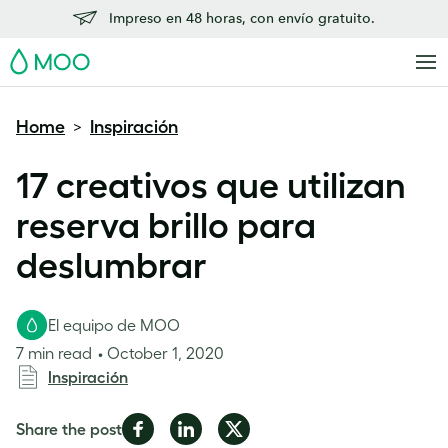
Impreso en 48 horas, con envío gratuito.
MOO
Home
Inspiración
>
17 creativos que utilizan
reserva brillo para
deslumbrar
El equipo de MOO
7 min read
October 1, 2020
Inspiración
Share
Share
Share
Share the post