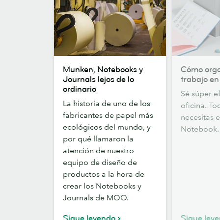
Munken,
Cómo
Munken, Notebooks y
Cómo orga
Notebooks
organizar
Journals lejos de lo
trabajo en
y
tu
ordinario
Sé súper ef
Journals
trabajo
La historia de uno de los
oficina. To
lejos
en
fabricantes de papel más
necesitas 
de
tu
ecológicos del mundo, y
Notebook.
lo
notebook
por qué llamaron la
ordinario
atención de nuestro
equipo de diseño de
productos a la hora de
crear los Notebooks y
Journals de MOO.
Sigue leyendo
Sigue ley