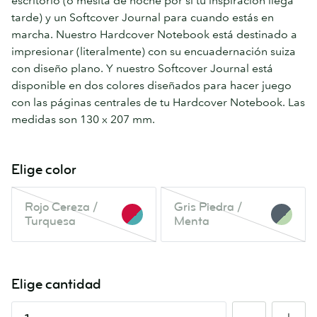
escritorio (o mesita de noche por si tu inspiración llega
tarde) y un Softcover Journal para cuando estás en
marcha. Nuestro Hardcover Notebook está destinado a
impresionar (literalmente) con su encuadernación suiza
con diseño plano. Y nuestro Softcover Journal está
disponible en dos colores diseñados para hacer juego
con las páginas centrales de tu Hardcover Notebook. Las
medidas son 130 x 207 mm.
Elige color
Rojo
Gris
Rojo Cereza /
Gris Piedra /
Cereza
Piedra
Turquesa
Menta
/
/
Turquesa
Menta
Este
Este
color
color
Elige cantidad
está
está
agotado.
agotado.