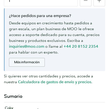
Vuelve
Vuelve
a
a
¿Hace pedidos para una empresa?
consultar
consultar
en
en
Desde equipos en crecimiento hasta pedidos a
breve.
breve.
gran escala, un plan business de MOO le ofrece
acceso a soporte dedicado para su cuenta, precios
business y productos exclusivos. Escriba a
inquiries@moo.com
o llame al
+44 20 8152 2354
para hablar con un experto.
Más información
Si quieres ver otras cantidades y precios, accede a
nuestra
Calculadora de gastos de envío y precios
.
Sumario
Color
-