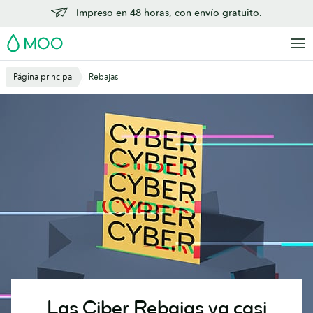
Saltar
Impreso en 48 horas, con envío gratuito.
al
MOO
contenido
principal
Página principal
Rebajas
Las Ciber Rebajas ya casi