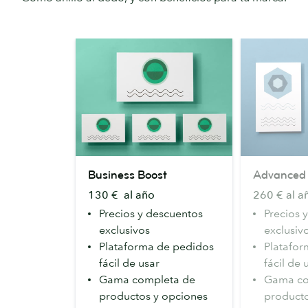
Business
Advanced
Business Boost
Advanced
Boost
130 € al año
260 € al a
Precios y descuentos
Precios 
exclusivos
exclusiv
Plataforma de pedidos
Platafor
fácil de usar
fácil de 
Gama completa de
Gama co
productos y opciones
producto