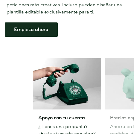
peticiones más creativas. Incluso pueden diseñar una
plantilla editable exclusivamente para ti.
Empieza ahora
Apoyo
Precios
Apoyo con tu cuenta
Precios es
con
especiales
¿Tienes una pregunta?
Ahorra en 
tu
¿Estás atascado con algo?
pedidos, 