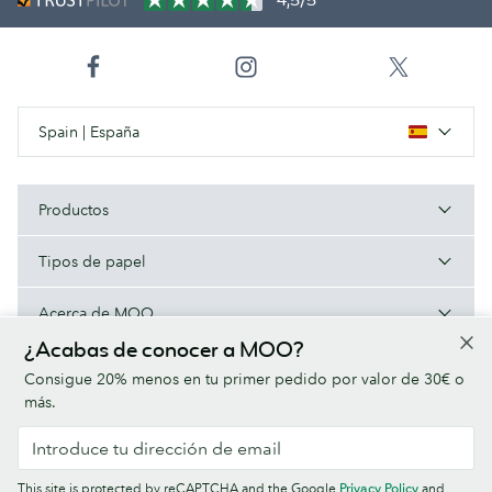
4,5/5
Spain | España
Productos
Tipos de papel
Acerca de MOO
¿Acabas de conocer a MOO?
Ayuda/Enlaces útiles
Consigue 20% menos en tu primer pedido por valor de 30€ o
más.
Condiciones
Política de privacidad
Fuentes
Sitemap
This site is protected by reCAPTCHA and the Google
Privacy Policy
and