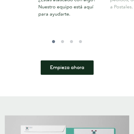
cuenta
Nuestro equipo está aquí
a Postales.
para ayudarte.
Empieza ahora