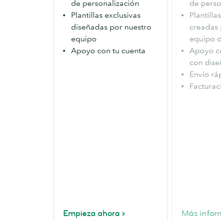
de personalización
de perso
Plantillas exclusivas
Plantilla
diseñadas por nuestro
creadas 
equipo
equipo d
Apoyo con tu cuenta
Apoyo co
con dise
Envío rá
Facturaci
Empieza ahora
Más infor