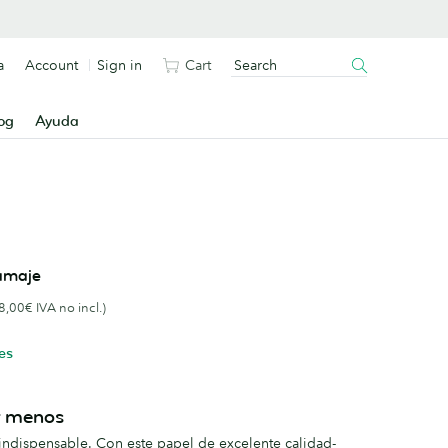
a
Account
Sign in
Cart
og
Ayuda
amaje
8,00€ IVA no incl.)
es
r menos
 indispensable. Con este papel de excelente calidad-