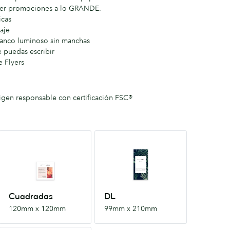
acer promociones a lo GRANDE.
icas
aje
lanco luminoso sin manchas
e puedas escribir
de Flyers
igen responsable con certificación FSC®
Cuadradas
DL
120mm
99mm
x
x
120mm
210mm
Cuadradas
DL
120mm x 120mm
99mm x 210mm