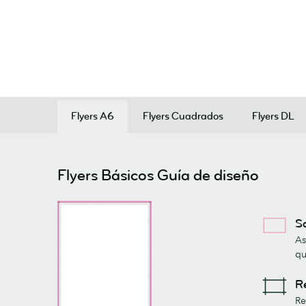
Flyers A6
Flyers Cuadrados
Flyers DL
Flyers Básicos Guía de diseño
S
As
qu
R
Re