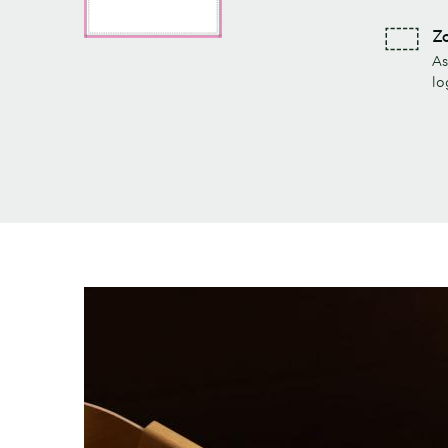
Z
As
lo