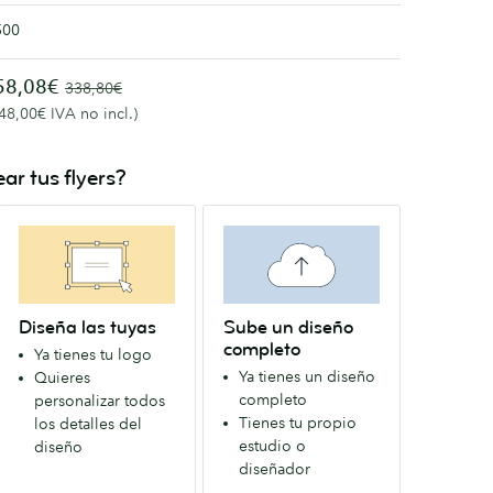
500
58,08€
338,80€
(48,00€ IVA no incl.)
ar tus flyers?
Diseña las tuyas
Sube un diseño
completo
Ya tienes tu logo
Ya tienes un diseño
Quieres
completo
personalizar todos
Tienes tu propio
los detalles del
estudio o
diseño
diseñador