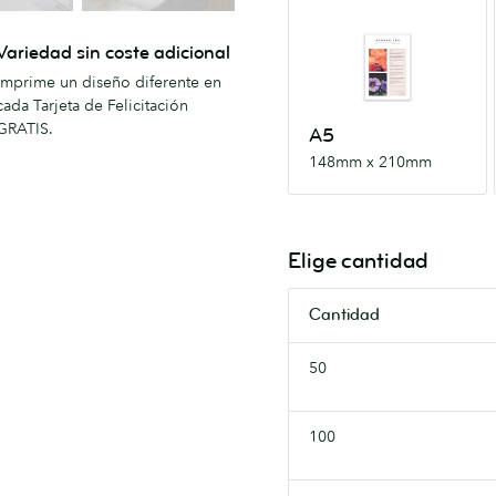
A5
148mm
Variedad sin coste adicional
x
Imprime un diseño diferente en
210mm
cada Tarjeta de Felicitación
GRATIS.
A5
148mm x 210mm
Elige cantidad
Cantidad
50
100