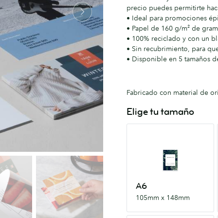
precio puedes permitirte h
• Ideal para promociones ép
• Papel de 160 g/m² de gram
• 100% reciclado y con un b
• Sin recubrimiento, para qu
• Disponible en 5 tamaños 
Fabricado con material de or
Elige tu tamaño
A6
105mm
x
148mm
A6
105mm x 148mm