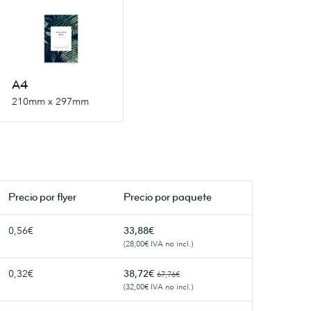
A4
210mm
x
297mm
A4
210mm x 297mm
Precio por
flyer
Precio por paquete
0,56€
33,88€
(28,00€ IVA no incl.)
0,32€
38,72€
67,76€
(32,00€ IVA no incl.)