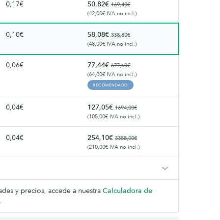
0,17€
50,82€
169,40€
(42,00€ IVA no incl.)
0,10€
58,08€
338,80€
(48,00€ IVA no incl.)
0,06€
77,44€
677,60€
(64,00€ IVA no incl.)
RECOMENDADO
0,04€
127,05€
1694,00€
(105,00€ IVA no incl.)
0,04€
254,10€
3388,00€
(210,00€ IVA no incl.)
dades y precios, accede a nuestra
Calculadora de
.