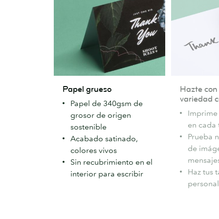
Papel
Hazte
Papel grueso
Hazte con
grueso
con
variedad c
Papel de 340gsm de
un
Imprime 
grosor de origen
poco
en cada 
sostenible
de
Prueba 
Acabado satinado,
variedad
de imág
colores vivos
con
mensaje
Sin recubrimiento en el
Printfinity
Haz tus 
interior para escribir
personal