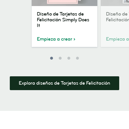
Diseño
Diseño
Diseño de Tarjetas de
Diseño de 
de
de
Felicitación Simply Does
Felicitaci
Tarjetas
Tarjetas
It
de
de
Felicitación
Felicitación
Empieza a crear
Empieza a
Simply
Reign
Does
Deer
It
Explora diseños de Tarjetas de Felicitación