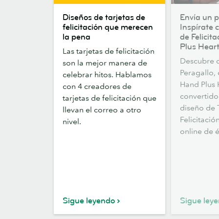
Diseños
Envía
Diseños de tarjetas de
Envía un p
de
un
felicitación que merecen
Inspírate 
tarjetas
poco
la pena
de Felicit
de
de
Plus Heart
Las tarjetas de felicitación
felicitación
amor.
Descubre 
son la mejor manera de
que
Inspírate
Peragallo,
celebrar hitos. Hablamos
merecen
con
Hand Plus 
con 4 creadores de
la
las
convertido
tarjetas de felicitación que
pena
Tarjetas
diseño de 
llevan el correo a otro
de
Felicitació
nivel.
Felicitación
online de é
de
Hand
Plus
Heart.
Sigue leyendo
Sigue ley