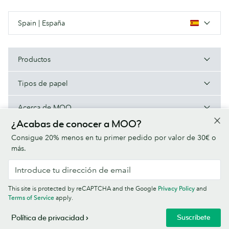
Spain | España
Productos
Tipos de papel
Acerca de MOO
¿Acabas de conocer a MOO?
Ayuda/Enlaces útiles
Consigue 20% menos en tu primer pedido por valor de 30€ o
más.
Condiciones
Política de privacidad
Fuentes
Sitemap
This site is protected by reCAPTCHA and the Google
Privacy Policy
and
Información corporativa
Terms of Service
apply.
© MOO Print Limited, LABS Triangle, Stables Market, Chalk Farm Road,
Suscríbete
Política de privacidad
London NW1 8AB. Empresa inscrita en Inglaterra, Nº5121723