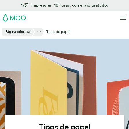
Saltar
Impreso en 48 horas, con envío gratuito.
al
MOO
contenido
principal
Mostrar todo
Página principal
Tipos de papel
Tipos de papel