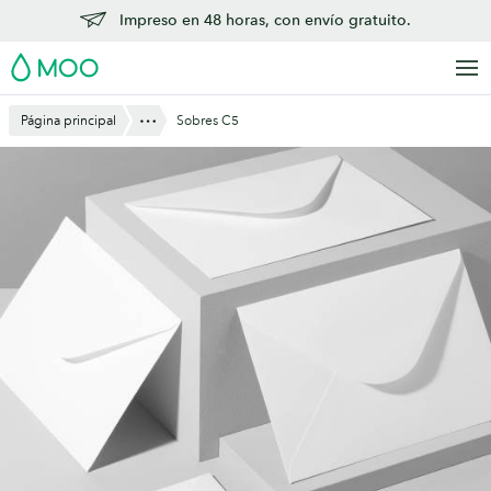
Saltar
Impreso en 48 horas, con envío gratuito.
al
MOO
contenido
principal
Mostrar todo
Página principal
Sobres C5