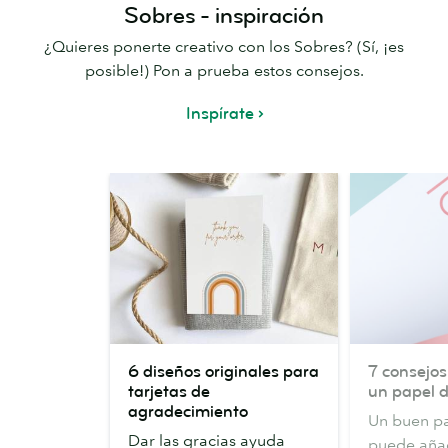
Sobres - inspiración
¿Quieres ponerte creativo con los Sobres? (Sí, ¡es
posible!) Pon a prueba estos consejos.
Inspírate
6
7
6 diseños originales para
7 consejos
diseños
consejos
tarjetas de
un papel d
originales
para
agradecimiento
Un buen pa
para
diseñar
Dar las gracias ayuda
puede añad