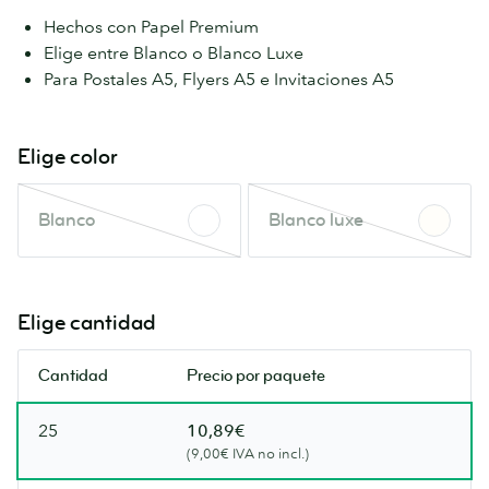
Hechos con Papel Premium
Elige entre Blanco o Blanco Luxe
Para Postales A5, Flyers A5 e Invitaciones A5
Elige color
Blanco
Blanco
Blanco
Blanco luxe
Este
luxe
color
Este
está
color
agotado.
está
Elige cantidad
Vuelve
agotado.
a
Vuelve
Cantidad
Precio por paquete
consultar
a
en
consultar
25
10,89€
breve.
en
(9,00€ IVA no incl.)
breve.