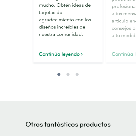
tarjetas
un
mucho. Obtén ideas de
profesiona
de
papel
tarjetas de
a tus mensa
agradecimiento
de
agradecimiento con los
artículo e
carta
diseños increíbles de
consejos p
nuestra comunidad.
a tu medid
Continúa leyendo
Continúa 
Otros fantásticos productos