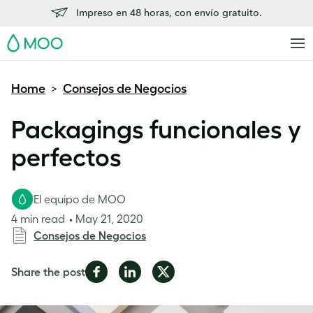
Impreso en 48 horas, con envío gratuito.
MOO
Home
Consejos de Negocios
>
Packagings funcionales y
perfectos
El equipo de MOO
4 min read
May 21, 2020
Consejos de Negocios
Share
Share
Share
Share the post
on
on
on
Facebook
LinkedIn
Twitter