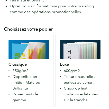
Fini mate et brillant
Optez pour un format mini pour votre branding
comme des opérations promotionnelles
Choisissez votre papier
Classique
Luxe
Un
Quatre
papier
couches
de
de
grande
papier
Classique
Luxe
qualité.
Mohawk
350g/m2
600g/m2
C'est
Superfine®
Disponible en
Texture naturelle :
notre
avec
finition Mate ou
écrivez au verso !
premier
un
Brilliante
Choix de huit
papier
choix
Papier haut de
couleurs éclatantes
et
de
gamme
sur la tranche
il
8
connaît
couleurs