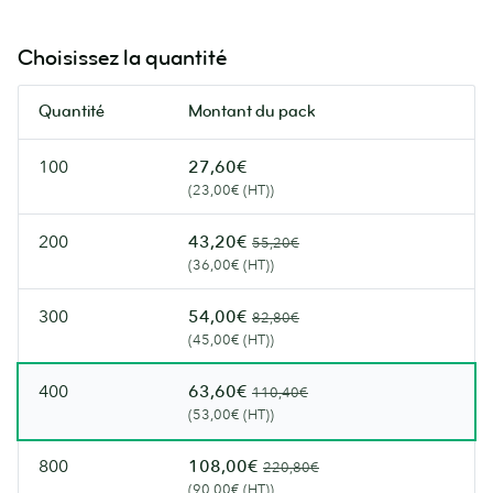
toujours
sur
un
la
Choisissez la quantité
franc
tranche.
succès
(600
Quantité
Montant du pack
dans
g/m²,
la
non-
100
27,60€
famille
laminé)
(23,00€ (HT))
MOO!
(350
200
43,20€
55,20€
g/m²)
(36,00€ (HT))
300
54,00€
82,80€
(45,00€ (HT))
400
63,60€
110,40€
(53,00€ (HT))
800
108,00€
220,80€
(90,00€ (HT))