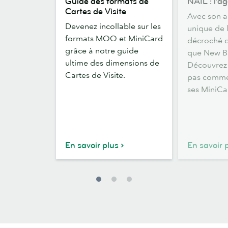
Guide des formats de
NAIL : l’a
des
:
Cartes de Visite
Avec son 
formats
l’agence
Devenez incollable sur les
unique de 
de
anti-
formats MOO et MiniCard
décroché de
Cartes
pub
grâce à notre guide
que New B
de
ultime des dimensions de
Découvrez 
Visite
Cartes de Visite.
pas comme 
ses MiniCa
En savoir plus
En savoir 