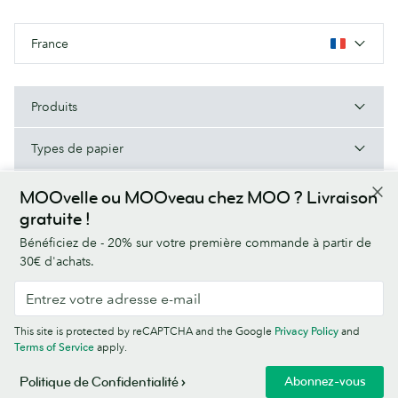
France
Produits
Types de papier
À Propos de MOO
MOOvelle ou MOOveau chez MOO ? Livraison
gratuite !
Aide/Liens utiles
Bénéficiez de - 20% sur votre première commande à partir de
30€ d'achats.
Conditions générales
Politique de Confidentialité
Polices
This site is protected by reCAPTCHA and the Google
Privacy Policy
and
Sitemap
Informations sur l’entreprise
Terms of Service
apply.
© MOO Print Limited, LABS Triangle, Stables Market, Chalk Farm Road,
Abonnez-vous
Politique de Confidentialité
London NW1 8AB. 5121723