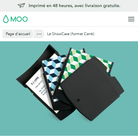
Aller
Imprimé en 48 heures, avec livraison gratuite.
au
MOO
contenu
principal
Montre Tout
Page d'accueil
Le ShowCase (format Carré)