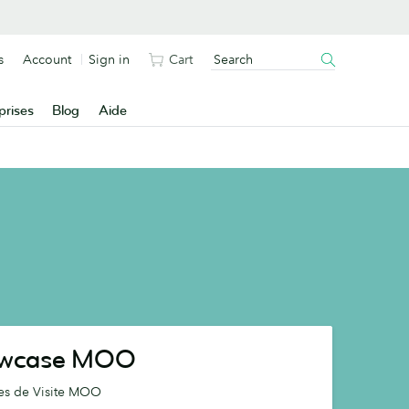
s
Account
Sign in
Cart
prises
Blog
Aide
owcase MOO
tes de Visite MOO