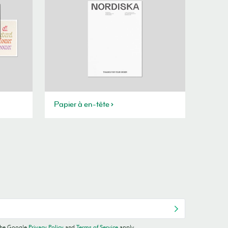
Papier à en-tête
 the Google
Privacy Policy
and
Terms of Service
apply.