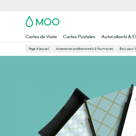
Aller
au
contenu
MOO
principal
Cartes de Visite
Cartes Postales
Autocollants & É
Page d'accueil
Accessoires professionnels & fournitures
Étuis pour 