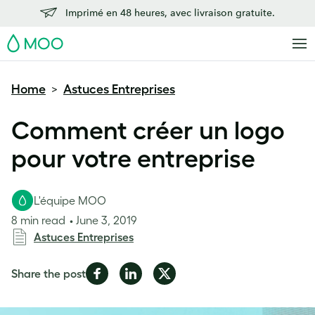
Imprimé en 48 heures, avec livraison gratuite.
MOO
Home
Astuces Entreprises
>
Comment créer un logo
pour votre entreprise
L'équipe MOO
8 min read
June 3, 2019
Astuces Entreprises
Share
Share
Share
Share the post
on
on
on
Facebook
LinkedIn
Twitter