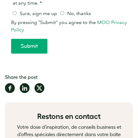
Share the post
Share
Share
Share
on
on
on
Facebook
LinkedIn
Twitter
Restons en contact
Votre dose d’inspiration, de conseils business et
d’offres spéciales directement dans votre boîte