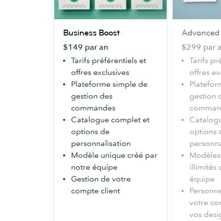
Business
Advanced
Business Boost
Advanced
Boost
$149 par an
$299 par 
Tarifs préférentiels et
Tarifs pr
offres exclusives
offres ex
Plateforme simple de
Platefor
gestion des
gestion 
commandes
comman
Catalogue complet et
Catalogu
options de
options 
personnalisation
personna
Modèle unique créé par
Modèles
notre équipe
illimités
Gestion de votre
équipe
compte client
Personne
votre co
vos desi