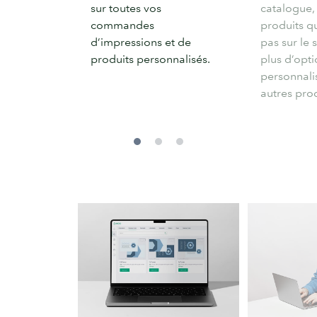
sur toutes vos
catalogue,
commandes
produits qu
d’impressions et de
pas sur le s
produits personnalisés.
plus d’opt
personnalis
autres prod