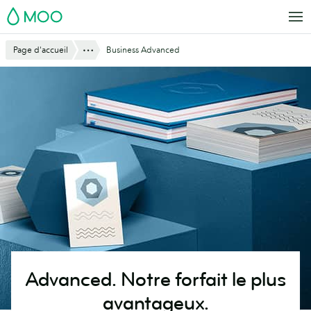
Aller
MOO
au
contenu
Montre tout
Page d'accueil
Business Advanced
principal
Advanced.
Notre forfait le plus
avantageux.