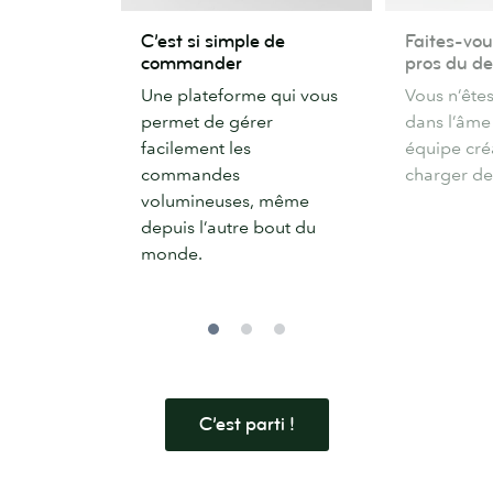
C’est
Faites-
C’est si simple de
Faites-vou
si
vous
commander
pros du de
simple
aider
Une plateforme qui vous
Vous n’ête
de
par
permet de gérer
dans l’âme 
commander
des
facilement les
équipe cré
pros
commandes
charger de
du
volumineuses, même
design
depuis l’autre bout du
monde.
C’est parti !