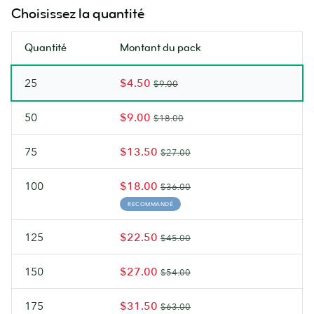
tard.
Choisissez la quantité
Quantité
Montant du pack
25
$4.50
$9.00
50
$9.00
$18.00
75
$13.50
$27.00
100
$18.00
$36.00
RECOMMANDÉ
125
$22.50
$45.00
150
$27.00
$54.00
175
$31.50
$63.00