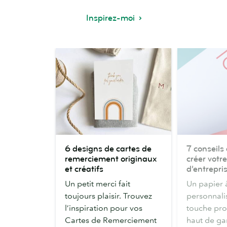
Inspirez-moi
6
7
6 designs de cartes de
7 conseils
designs
conseils
remerciement originaux
créer votr
de
design
et créatifs
d’entrepri
cartes
pour
Un petit merci fait
Un papier 
de
créer
toujours plaisir. Trouvez
personnali
remerciement
votre
l’inspiration pour vos
touche pro
originaux
en-
Cartes de Remerciement
haut de g
et
tête