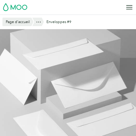
Aller
MOO
au
contenu
Montre tout
Page d'accueil
Enveloppes #9
principal