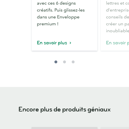
avec ces 6 designs
lettres et
créatifs
d’entreprise
créatifs. Puis glissez-les
d’entrepris
dans une Enveloppe
conseils d
premium !
créer un pa
inoubliable
En savoir plus
En savoir 
Encore plus de produits géniaux