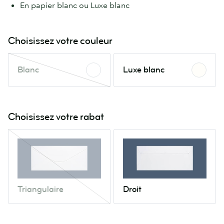
En papier blanc ou Luxe blanc
Choisissez votre couleur
Blanc
Luxe
Blanc
Luxe blanc
Cette
blanc
couleur
n’est
plus
Choisissez votre rabat
disponible.
Vérifiez
Triangulaire
Droit
plus
Ce
tard.
rabat
n’est
plus
Triangulaire
Droit
disponible.
Vérifiez
plus