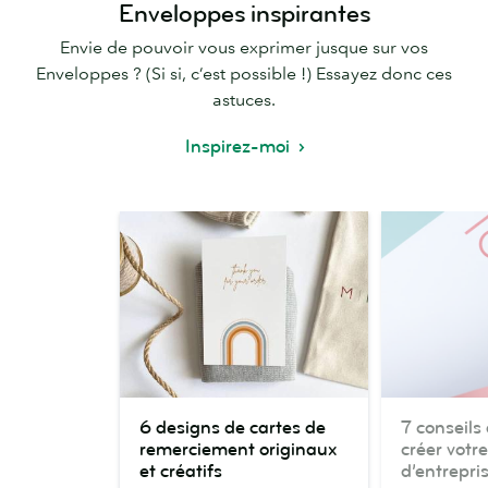
Enveloppes inspirantes
Envie de pouvoir vous exprimer jusque sur vos
Enveloppes ? (Si si, c’est possible !) Essayez donc ces
astuces.
Inspirez-moi
6
7
6 designs de cartes de
7 conseils
designs
conseils
remerciement originaux
créer votr
de
design
et créatifs
d’entrepri