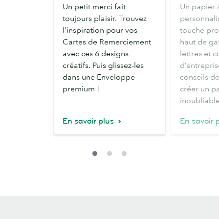
cartes
pour
Un petit merci fait
Un papier 
de
créer
toujours plaisir. Trouvez
personnali
remerciement
votre
l’inspiration pour vos
touche pro
originaux
en-
Cartes de Remerciement
haut de g
et
tête
avec ces 6 designs
lettres et
créatifs
d’entreprise
créatifs. Puis glissez-les
d’entrepris
dans une Enveloppe
conseils d
premium !
créer un pa
inoubliable
En savoir plus
En savoir 