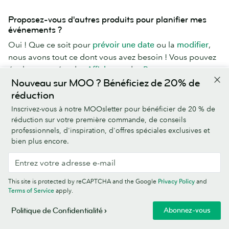
Proposez-vous d'autres produits pour planifier mes
événements ?
Oui ! Que ce soit pour
prévoir une date
ou la
modifier
,
nous avons tout ce dont vous avez besoin ! Vous pouvez
également créer des
Affiches
et des
Programmes pour
vos événements
avec les modèles MOO.
Nouveau sur MOO ? Bénéficiez de 20% de
réduction
Inscrivez-vous à notre MOOsletter pour bénéficier de 20 % de
Quelle quantité de feuille métallique puis-je utiliser ?
réduction sur votre première commande, de conseils
Les finitions spéciales sont plus efficaces lorsqu'elles sont
professionnels, d'inspiration, d'offres spéciales exclusives et
utilisées comme accents décoratifs. Évitez les grands
bien plus encore.
blocs de feuille métallique unis ; essayez de trouver un
équilibre entre l'impression standard et les finitions
spéciales. Au total, chaque côté de votre motif doit
This site is protected by reCAPTCHA and the Google
Privacy Policy
and
contenir moins de 50 % de finitions spéciales.
Terms of Service
apply.
Abonnez-vous
Politique de Confidentialité