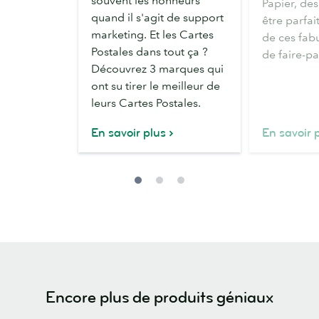
souvent les honneurs
Papier, de
Cartes
parts
quand il s'agit de support
être parfai
Postales
de
marketing. Et les Cartes
de ces fab
pour
mariage
Postales dans tout ça ?
de faire-p
votre
Découvrez 3 marques qui
business
ont su tirer le meilleur de
leurs Cartes Postales.
En savoir plus
En savoir 
Encore plus de produits géniaux