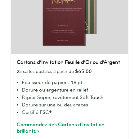
Cartons
Cartons d’Invitation Feuille d’Or ou d’Argent
d’Invitation
$65.00
25
cartes postales à partir de
Feuille
d’Or
Épaisseur du papier : 18 pt
ou
Dorure ou argenture en relief
d’Argent
Papier Super, revêtement Soft Touch
Dorure sur une ou deux faces
Certifié FSC®
Commandez des Cartons d'Invitation
brillants