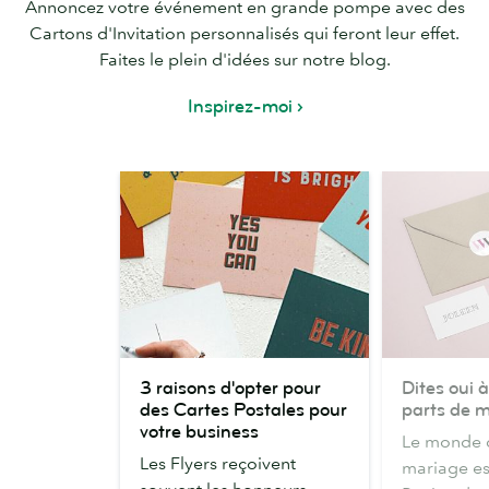
Annoncez votre événement en grande pompe avec des
Cartons d'Invitation personnalisés qui feront leur effet.
Faites le plein d'idées sur notre blog.
Inspirez-moi
3
Dites
3 raisons d'opter pour
Dites oui à
raisons
oui
des Cartes Postales pour
parts de 
d'opter
à
votre business
Le monde d
pour
ces
Les Flyers reçoivent
mariage es
des
faire-