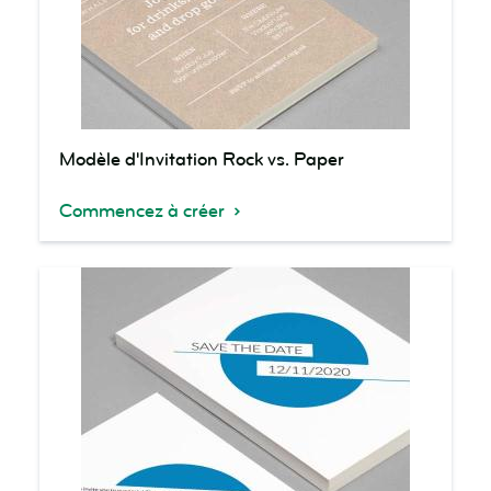
Modèle
Modèle d'Invitation Rock vs. Paper
d'Invitation
Rock
Commencez à créer
vs.
Paper