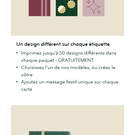
Un
Un design différent sur chaque étiquette.
design
Imprimez jusqu’à 50 designs différents dans
différent
chaque paquet - GRATUITEMENT.
sur
Choisissez l’un de nos modèles, ou créez le
chaque
vôtre
étiquette.
Ajoutez un message festif unique sur chaque
carte