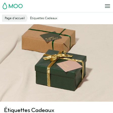
Aller
MOO
au
contenu
Page d'accueil
Étiquettes Cadeaux
principal
Étiquettes Cadeaux