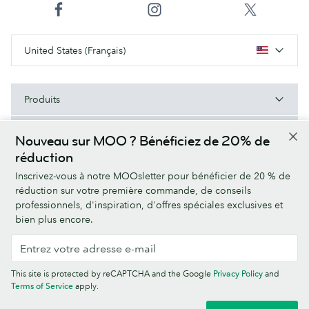
United States (Français)
Produits
Types de papier
Nouveau sur MOO ? Bénéficiez de 20% de
réduction
À Propos de MOO
Inscrivez-vous à notre MOOsletter pour bénéficier de 20 % de
réduction sur votre première commande, de conseils
Aide/Liens utiles
professionnels, d'inspiration, d'offres spéciales exclusives et
bien plus encore.
Terms & Conditions
Privacy Policy
Fonts
Sitemap
This site is protected by reCAPTCHA and the Google
Privacy Policy
and
Company information
Terms of Service
apply.
© MOO Inc., 25 Fairmount Ave, East Providence, RI 02914, USA -