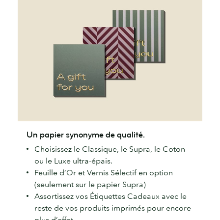
Un
Un papier synonyme de qualité.
papier
Choisissez le Classique, le Supra, le Coton
synonyme
ou le Luxe ultra-épais.
de
Feuille d’Or et Vernis Sélectif en option
qualité.
(seulement sur le papier Supra)
Assortissez vos Étiquettes Cadeaux avec le
reste de vos produits imprimés pour encore
plus d’effet