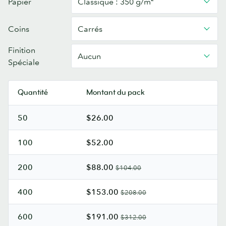
Papier
Classique : 350 g/m²
De
Visite
Coins
Carrés
Carrées
Finition
Aucun
Spéciale
Quantité
Montant du pack
50
$26.00
100
$52.00
200
$88.00
$104.00
400
$153.00
$208.00
600
$191.00
$312.00