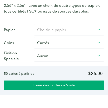
2.56" x 2.56" - avec un choix de quatre types de papier,
tous certifiés FSC® ou issus de sources durables.
Cartes
Papier
Choisir le papier
De
Visite
Coins
Carrés
Carrées
Finition
Aucun
Spéciale
$26.00
50
cartes à partir de
Créer des Cartes de Visite