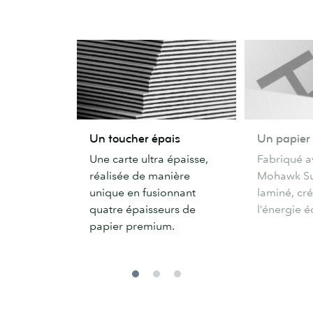
Un
Un
Un toucher épais
Un papier 
toucher
papier
Une carte ultra épaisse,
Fabriqué a
épais
délicat
réalisée de manière
Mohawk Su
unique en fusionnant
laminé, cré
quatre épaisseurs de
l’énergie é
papier premium.