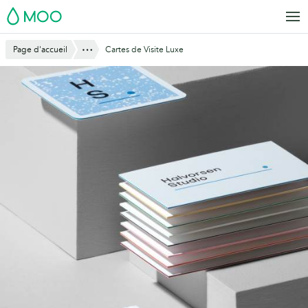
Aller
MOO
au
contenu
Montre tout
Page d'accueil
Cartes de Visite Luxe
principal