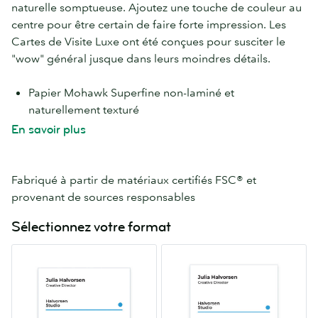
naturelle somptueuse. Ajoutez une touche de couleur au
centre pour être certain de faire forte impression. Les
Cartes de Visite Luxe ont été conçues pour susciter le
"wow" général jusque dans leurs moindres détails.
Papier Mohawk Superfine non-laminé et
naturellement texturé
8 couleurs au choix pour la tranche
En savoir plus
Papier 32pt (double-épaisseur pour encore plus
d'impact).
Fabriqué à partir de matériaux certifiés FSC® et
provenant de sources responsables
Sélectionnez votre format
Standard
MOO
2.0″
2.16″
x
x
3.5″
3.3″