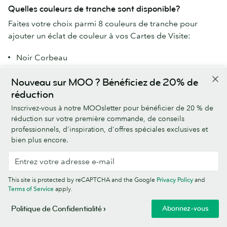
Quelles couleurs de tranche sont disponible?
Faites votre choix parmi 8 couleurs de tranche pour
ajouter un éclat de couleur à vos Cartes de Visite:
Noir Corbeau
Rouge Piment
Nouveau sur MOO ? Bénéficiez de 20% de
Bleu Océan
réduction
Blanc Polaire
Vert Forêt
Inscrivez-vous à notre MOOsletter pour bénéficier de 20 % de
Jaune Soleil
réduction sur votre première commande, de conseils
professionnels, d'inspiration, d'offres spéciales exclusives et
Orange Tigre
bien plus encore.
Rose Clair
Quelles sont les tailles disponibles pour les Cartes de
This site is protected by reCAPTCHA and the Google
Privacy Policy
and
Visite Luxe?
Terms of Service
apply.
Nos Cartes de Visite Luxe sont disponibles dans les
formats suivants:
Abonnez-vous
Politique de Confidentialité