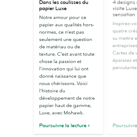
Dans les coulisses du
4 designs 
les
designs
papier Luxe
visite Luxe
coulisses
de
sensation
Notre amour pour ce
du
Carte
Inspirez-v
papier aux qualités hors-
papier
de
quatre créa
normes, ce n’est pas
Luxe
visite
su mettre e
seulement une question
Luxe
entreprise
de matériau ou de
qui
Cartes de v
texture. C’est avant toute
font
épaisses et
chose la passion et
sensation
percutante
l’innovation qui lui ont
donné naissance que
nous chérissons. Voici
l'histoire du
développement de notre
papier haut de gamme,
Luxe, avec Mohawk.
Poursuivre la lecture
Poursuivre