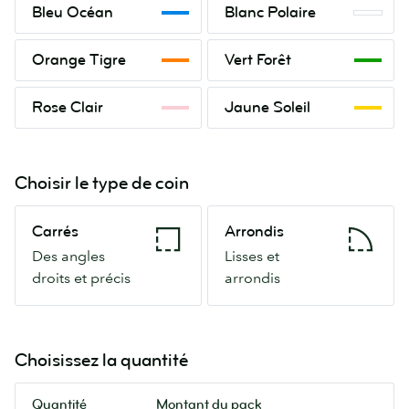
Bleu
Blanc
Bleu Océan
Blanc Polaire
Océan
Polaire
Orange
Vert
Orange Tigre
Vert Forêt
Tigre
Forêt
Rose
Jaune
Rose Clair
Jaune Soleil
Clair
Soleil
Choisir le type de coin
Carrés
Arrondis
Carrés
Arrondis
Des
Lisses
Des angles
Lisses et
angles
et
droits et précis
arrondis
droits
arrondis
et
précis
Choisissez la quantité
Quantité
Montant du pack