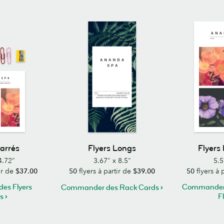
Carrés
Flyers Longs
Flyers
4.72”
3.67" x 8.5"
5.5
ir de
$37.00
50
flyers à partir de
$39.00
50
flyers à 
es Flyers
Commander 
Commander des Rack Cards
s
F