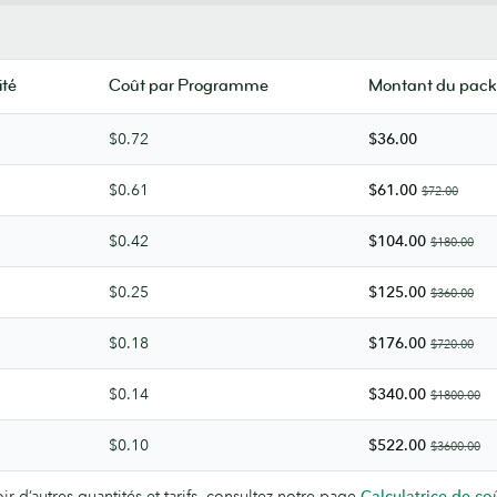
té
Coût par Programme
Montant du pack
$0.72
$36.00
$0.61
$61.00
$72.00
$0.42
$104.00
$180.00
$0.25
$125.00
$360.00
$0.18
$176.00
$720.00
$0.14
$340.00
$1800.00
$0.10
$522.00
$3600.00
ir d’autres quantités et tarifs, consultez notre page
Calculatrice de coû