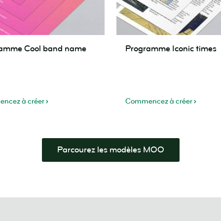
mme
Programme
ramme Cool band name
Programme Iconic times
Iconic
times
ncez à créer
Commencez à créer
Parcourez les modèles MOO