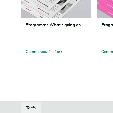
Programme
Progra
Programme What's going on
Prog
What's
Cool
going
band
on
name
Commencez à créer
Comme
Tarifs