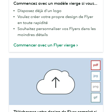
Commencez avec un modèle vierge si vous...
avec
Disposez déjà d'un logo
un
Voulez créer votre propre design de Flyer
modèle
en toute rapidité
vierge
Souhaitez personnaliser vos Flyers dans les
si
moindres détails
vous...
Commencer avec un Flyer vierge
Téléchargez
Téléchargez votre design de Flyer complet si