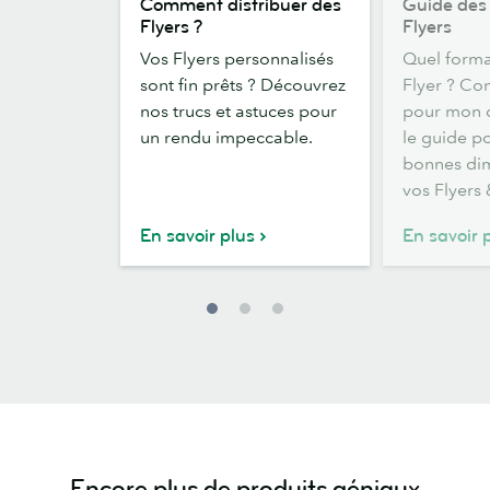
Comment distribuer des
Guide des
distribuer
des
Flyers ?
Flyers
des
dimensions
Vos Flyers personnalisés
Quel form
Flyers
de
sont fin prêts ? Découvrez
Flyer ? Co
?
Flyers
nos trucs et astuces pour
pour mon d
un rendu impeccable.
le guide po
bonnes di
vos Flyers 
En savoir plus
En savoir 
Encore plus de produits géniaux