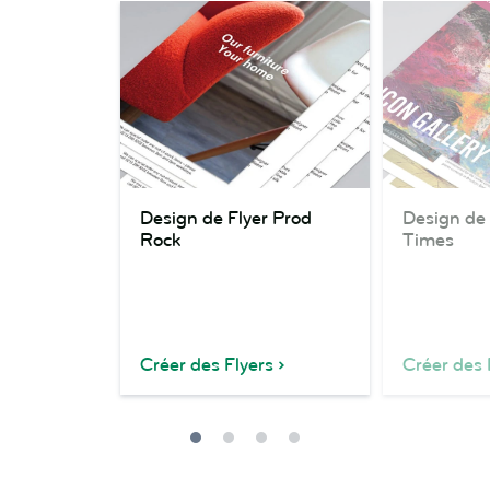
Design
Design
Design de Flyer Prod
Design de 
de
de
Rock
Times
Flyer
Flyer
Prod
Iconic
Rock
Times
Créer des Flyers
Créer des 