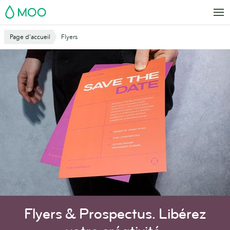
Aller
MOO
au
contenu
Page d'accueil
Flyers
principal
Flyers & Prospectus.
Libérez