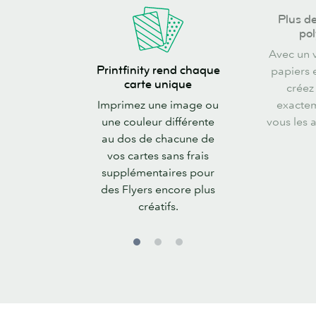
Plus
Plus de
de
pol
choix.
Avec un 
Printfinity
Plus
Printfinity rend chaque
papiers e
rend
polyvalent.
carte unique
créez
chaque
Imprimez une image ou
exacte
carte
une couleur différente
vous les 
unique
au dos de chacune de
vos cartes sans frais
supplémentaires pour
des Flyers encore plus
créatifs.