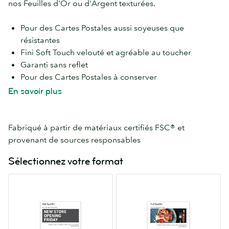
nos Feuilles d'Or ou d'Argent texturées.
Pour des Cartes Postales aussi soyeuses que
résistantes
Fini Soft Touch velouté et agréable au toucher
Garanti sans reflet
Pour des Cartes Postales à conserver
Laminé recto-verso pour plus de protection
En savoir plus
Si vous souhaitez écrire un message, gardez un côté
non laminé
Finition Feuille d'Or ou Feuille d'Argent en option
Fabriqué à partir de matériaux certifiés FSC® et
(pour plus de wow !)
provenant de sources responsables
Poids du papier : 18 pt
Sélectionnez votre format
Disponible en 7 formats de Cartes Postales
Petites
Standard
4.13”
4”
x
x
5.83”
6”