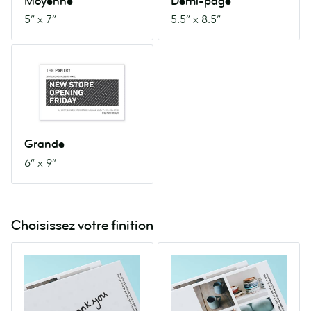
Moyenne
Demi-page
5” x 7”
5.5” x 8.5”
Grande
6”
x
9”
Grande
6” x 9”
Choisissez votre finition
Verso
Recto
laminé
et
Le
verso
recto
laminés