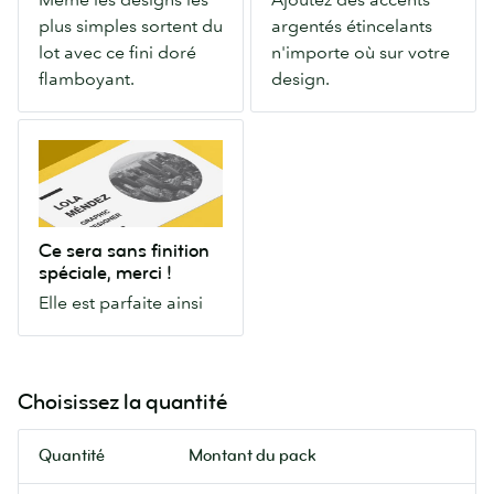
simples
n'importe
plus simples sortent du
argentés étincelants
sortent
où
lot avec ce fini doré
n'importe où sur votre
du
sur
flamboyant.
design.
lot
votre
avec
design.
Ce
ce
sera
fini
sans
doré
finition
flamboyant.
spéciale,
Ce sera sans finition
merci
spéciale, merci !
!
Elle est parfaite ainsi
Elle
est
parfaite
ainsi
Choisissez la quantité
Quantité
Montant du pack