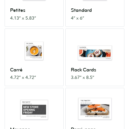
Petites
Standard
4.13” x 5.83”
4” x 6”
Carré
Rack
4.72”
Cards
x
3.67”
4.72”
x
8.5”
Carré
Rack Cards
4.72” x 4.72”
3.67” x 8.5”
Moyenne
Demi-
5”
page
x
5.5”
7”
x
8.5”