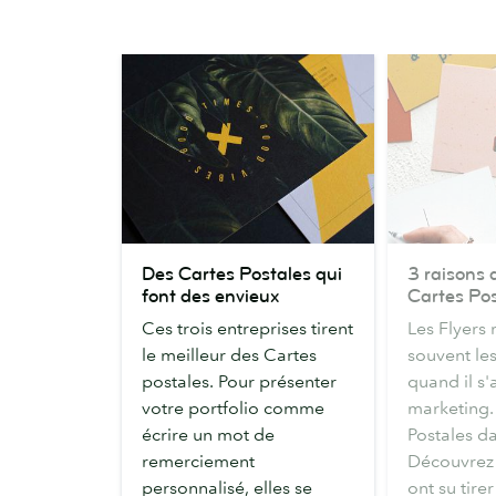
Des
3
Des Cartes Postales qui
3 raisons 
Cartes
raisons
font des envieux
Cartes Pos
Postales
de
Ces trois entreprises tirent
Les Flyers 
qui
choisir
le meilleur des Cartes
souvent le
font
nos
postales. Pour présenter
quand il s'
des
Cartes
votre portfolio comme
marketing. 
envieux
Postales
écrire un mot de
Postales da
remerciement
Découvrez
personnalisé, elles se
ont su tire