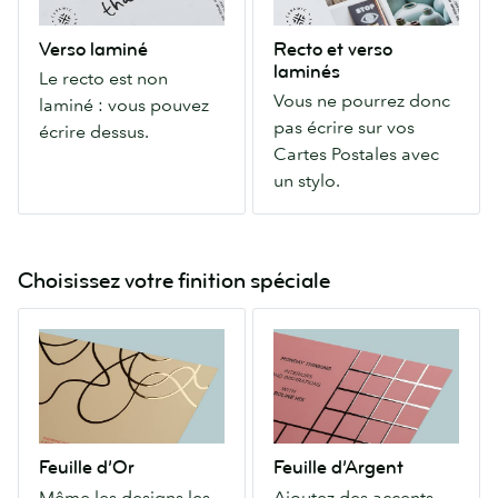
est
Vous
non
ne
Verso laminé
Recto et verso
laminé
pourrez
laminés
Le recto est non
:
donc
Vous ne pourrez donc
laminé : vous pouvez
vous
pas
pas écrire sur vos
écrire dessus.
pouvez
écrire
Cartes Postales avec
écrire
sur
un stylo.
dessus.
vos
Cartes
Postales
avec
Choisissez votre finition spéciale
un
Feuille
Feuille
stylo.
d’Or
d’Argent
Même
Ajoutez
les
des
designs
accents
les
argentés
Feuille d’Or
Feuille d’Argent
plus
étincelants
Même les designs les
Ajoutez des accents