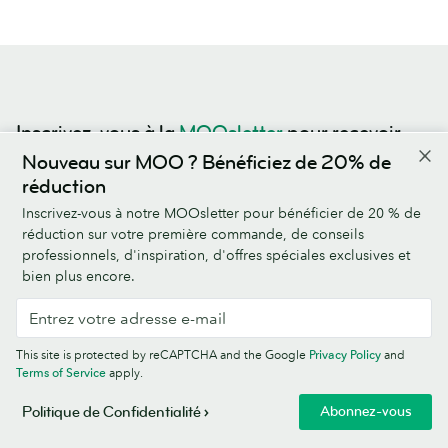
Inscrivez-vous à la
MOOsletter
pour recevoir
des offres spéciales, être au courant des
Nouveau sur MOO ? Bénéficiez de 20% de
nouveautés et vous inspirer.
réduction
Inscrivez-vous à notre MOOsletter pour bénéficier de 20 % de
réduction sur votre première commande, de conseils
professionnels, d'inspiration, d'offres spéciales exclusives et
This site is protected by reCAPTCHA and the Google
Privacy Policy
and
bien plus encore.
Terms of Service
apply.
This site is protected by reCAPTCHA and the Google
Privacy Policy
and
Terms of Service
apply.
Abonnez-vous
Politique de Confidentialité
4,5/5