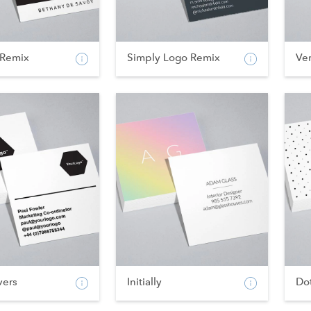
Remix
Simply Logo Remix
Ve
vers
Initially
Do