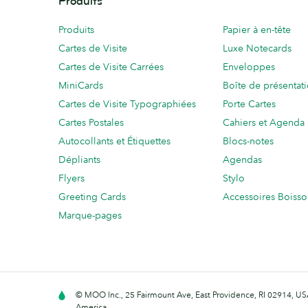
Produits
Produits
Papier à en-tête
Cartes de Visite
Luxe Notecards
Cartes de Visite Carrées
Enveloppes
MiniCards
Boîte de présentat
Cartes de Visite Typographiées
Porte Cartes
Cartes Postales
Cahiers et Agenda
Autocollants et Étiquettes
Blocs-notes
Dépliants
Agendas
Flyers
Stylo
Greeting Cards
Accessoires Boiss
Marque-pages
© MOO Inc., 25 Fairmount Ave, East Providence, RI 02914, USA
America.