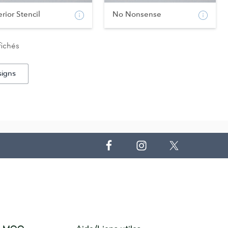
erior Stencil
No Nonsense
fichés
signs