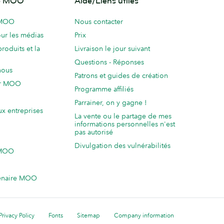
de MOO
Aide/Liens utiles
 MOO
Nous contacter
ur les médias
Prix
produits et la
Livraison le jour suivant
Questions - Réponses
nous
Patrons et guides de création
ur MOO
Programme affiliés
Parrainer, on y gagne !
ux entreprises
La vente ou le partage de mes
informations personnelles n'est
pas autorisé
Divulgation des vulnérabilités
 MOO
enaire MOO
Privacy Policy
Fonts
Sitemap
Company information