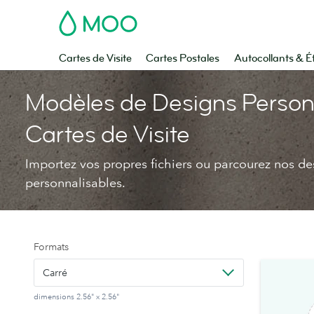
MOO
Cartes de Visite
Cartes Postales
Autocollants & É
Modèles de Designs Person
Cartes de Visite
Importez vos propres fichiers ou parcourez nos de
personnalisables.
Formats
Carré
dimensions 2.56" x 2.56"