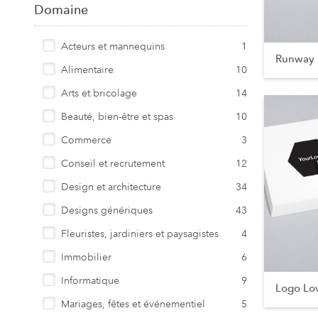
Domaine
Acteurs et mannequins
1
Runway 
Alimentaire
10
Arts et bricolage
14
Beauté, bien-être et spas
10
Commerce
3
Conseil et recrutement
12
Design et architecture
34
Designs génériques
43
Fleuristes, jardiniers et paysagistes
4
Immobilier
6
Informatique
9
Logo Lo
Mariages, fêtes et événementiel
5