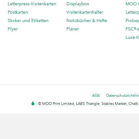
Letterpress-Visitenkarten
Displaybox
MOO K
Postkarten
Visitenkartenhalter
Letter
Sticker und Etiketten
Notizbücher & Hefte
Probe
Flyer
Planer
FSC®-ze
Luxe-K
AGB
Datenschutzrichtlin
© MOO Print Limited, LABS Triangle, Stables Market, Cha