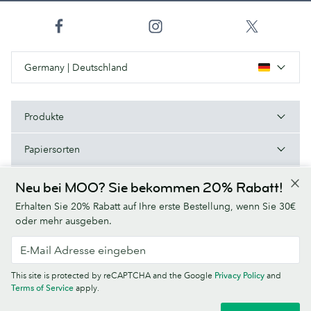
Germany | Deutschland
Produkte
Papiersorten
Über uns
Neu bei MOO? Sie bekommen 20% Rabatt!
Erhalten Sie 20% Rabatt auf Ihre erste Bestellung, wenn Sie 30€
Hilfe/Nützliche Links
oder mehr ausgeben.
This site is protected by reCAPTCHA and the Google
Privacy Policy
and
AGB
Datenschutzrichtlinien
Schriften
Sitemap
Impressum
Terms of Service
apply.
© MOO Print Limited, LABS Triangle, Stables Market, Chalk Farm Road,