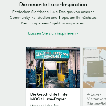
Die neueste Luxe-Inspiration
Entdecken Sie frische Luxe-Designs von unserer
Community, Fallstudien und Tipps, um Ihr nächstes
Premiumpapier-Projekt zu inspirieren.
Lassen Sie sich inspirieren
Die
4
Die Geschichte hinter
4 Luxe-
Geschichte
Luxe-
MOOs Luxe-Papier
Visitenkar
hinter
Visitenkarten
Stauneffe
Unsere Liebe für