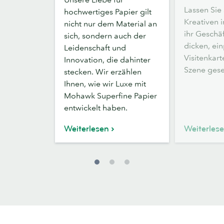
MOOs
mit
Lassen Sie 
hochwertiges Papier gilt
Luxe-
Stauneffekt
Kreativen i
nicht nur dem Material an
Papier
ihr Geschäf
sich, sondern auch der
dicken, e
Leidenschaft und
Visitenkar
Innovation, die dahinter
Szene gese
stecken. Wir erzählen
Ihnen, wie wir Luxe mit
Mohawk Superfine Papier
entwickelt haben.
Weiterlesen
Weiterles