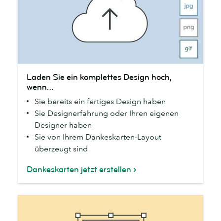
Laden
Laden Sie ein komplettes Design hoch,
Sie
wenn…
ein
Sie bereits ein fertiges Design haben
komplettes
Sie Designerfahrung oder Ihren eigenen
Design
Designer haben
hoch,
Sie von Ihrem Dankeskarten-Layout
wenn…
überzeugt sind
Dankeskarten jetzt erstellen