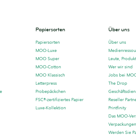
Papiersorten
Über uns
Papiersorten
Über uns
MOO-Luxe
Medienressou
MOO Super
Leute, Produk
MOO-Cotton
Wer wir sind
MOO Klassisch
Jobs bei MO
Letterpress
The Drop
te
Probepäckchen
Geschäftsdien
FSC®-zertifiziertes Papier
Reseller Partn
Luxe-Kollektion
Printfinity
Das MOO-Ver
Verpackunge
Werden Sie P