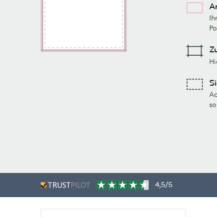
A
Ih
Po
Z
Hi
S
Ac
so
4,5/5