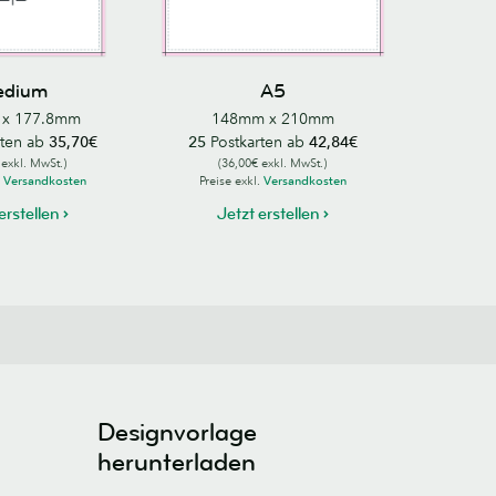
edium
A5
x 177.8mm
148mm x 210mm
rten ab
35,70€
25
Postkarten ab
42,84€
 exkl. MwSt.)
(36,00€ exkl. MwSt.)
.
Versandkosten
Preise exkl.
Versandkosten
erstellen
Jetzt erstellen
Designvorlage
herunterladen