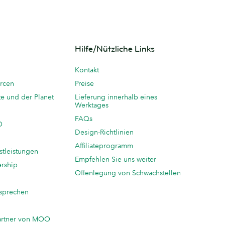
Hilfe/Nützliche Links
Kontakt
rcen
Preise
te und der Planet
Lieferung innerhalb eines
Werktages
FAQs
O
Design-Richtlinien
Affiliateprogramm
stleistungen
Empfehlen Sie uns weiter
ership
Offenlegung von Schwachstellen
sprechen
n
artner von MOO