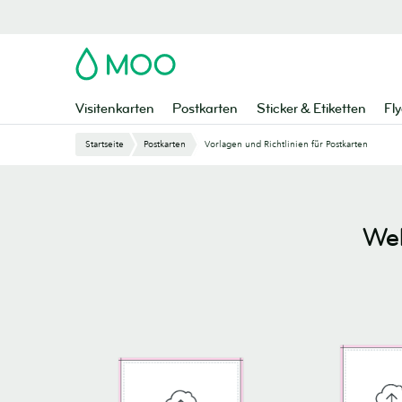
Zu
Hauptinhalt
springen
MOO
Visitenkarten
Postkarten
Sticker & Etiketten
Fly
Startseite
Postkarten
Vorlagen und Richtlinien für Postkarten
Wel