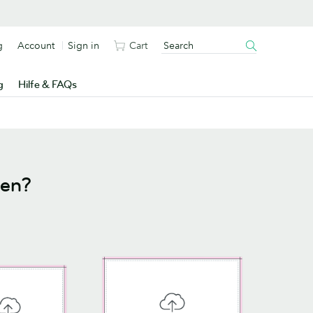
g
Account
Sign in
Cart
g
Hilfe & FAQs
nen?