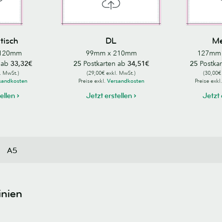
tisch
DL
M
 120mm
99mm x 210mm
127mm 
 ab
33,32€
25
Postkarten ab
34,51€
25
Postka
. MwSt.)
(29,00€ exkl. MwSt.)
(30,00€
sandkosten
Preise exkl.
Versandkosten
Preise exkl
tellen
Jetzt erstellen
Jetzt 
A5
inien