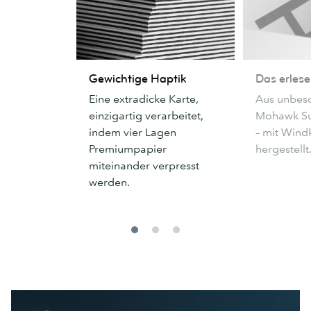
Gewichtige
Das
Gewichtige Haptik
Das erlese
Haptik
erlesenste
Eine extradicke Karte,
Aus unbes
Papier
einzigartig verarbeitet,
Mohawk Su
indem vier Lagen
– mit Windk
Premiumpapier
hergestellt
miteinander verpresst
werden.