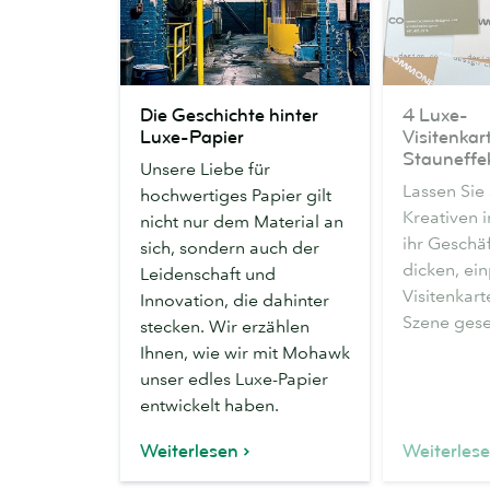
Die
4
Die Geschichte hinter
4 Luxe-
Geschichte
Luxe-
Luxe-Papier
Visitenkar
hinter
Visitenkarten
Stauneffe
Unsere Liebe für
Luxe-
mit
Lassen Sie 
hochwertiges Papier gilt
Papier
Stauneffekt
Kreativen i
nicht nur dem Material an
ihr Geschäf
sich, sondern auch der
dicken, e
Leidenschaft und
Visitenkar
Innovation, die dahinter
Szene gese
stecken. Wir erzählen
Ihnen, wie wir mit Mohawk
unser edles Luxe-Papier
entwickelt haben.
Weiterlesen
Weiterles