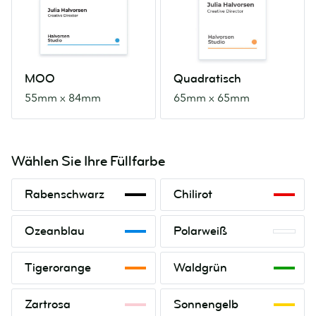
55mm
65mm
x
x
84mm
65mm
MOO
Quadratisch
55mm x 84mm
65mm x 65mm
Wählen Sie Ihre Füllfarbe
Rabenschwarz
Chilirot
Rabenschwarz
Chilirot
Ozeanblau
Polarweiß
Ozeanblau
Polarweiß
Tigerorange
Waldgrün
Tigerorange
Waldgrün
Zartrosa
Sonnengelb
Zartrosa
Sonnengelb