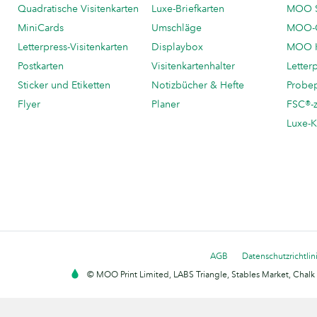
Quadratische Visitenkarten
Luxe-Briefkarten
MOO 
MiniCards
Umschläge
MOO-C
Letterpress-Visitenkarten
Displaybox
MOO K
Postkarten
Visitenkartenhalter
Letter
Sticker und Etiketten
Notizbücher & Hefte
Probe
Flyer
Planer
FSC®-ze
Luxe-K
AGB
Datenschutzrichtlin
© MOO Print Limited, LABS Triangle, Stables Market, Cha