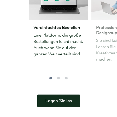
Vereinfachtes
Professionell
Vereinfachtes Bestellen
Profession
Bestellen
Designsuppo
Designsup
Eine Plattform, die große
Sie sind k
Bestellungen leicht macht.
Lassen Sie 
Auch wenn Sie auf der
Kreativteam
ganzen Welt verteilt sind.
machen.
Legen Sie los