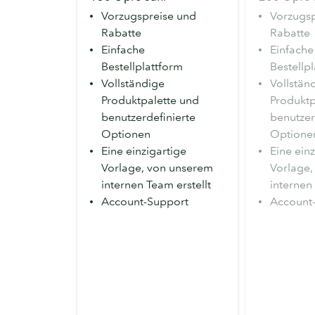
Vorzugspreise und
Vorzugsp
Rabatte
Rabatte
Einfache
Einfache
Bestellplattform
Bestellp
Vollständige
Vollstän
Produktpalette und
Produktp
benutzerdefinierte
benutzer
Optionen
Optione
Eine einzigartige
Eine ein
Vorlage, von unserem
Vorlage,
internen Team erstellt
internen
Account-Support
Account