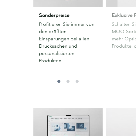
Sonderpreise
Exklusive
Sonderpreise
Exklusive 
Produkte
Profitieren Sie immer von
Schalten S
den größten
MOO-Sortim
Einsparungen bei allen
mehr Optio
Drucksachen und
Produkte, 
personalisierten
Produkten.