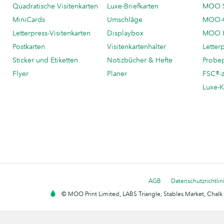
Quadratische Visitenkarten
Luxe-Briefkarten
MOO 
MiniCards
Umschläge
MOO-C
Letterpress-Visitenkarten
Displaybox
MOO K
Postkarten
Visitenkartenhalter
Letter
Sticker und Etiketten
Notizbücher & Hefte
Probe
Flyer
Planer
FSC®-ze
Luxe-K
AGB
Datenschutzrichtlin
© MOO Print Limited, LABS Triangle, Stables Market, Cha