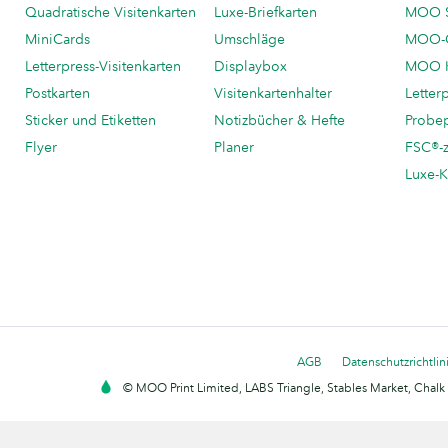
Quadratische Visitenkarten
Luxe-Briefkarten
MOO 
MiniCards
Umschläge
MOO-C
Letterpress-Visitenkarten
Displaybox
MOO K
Postkarten
Visitenkartenhalter
Letter
Sticker und Etiketten
Notizbücher & Hefte
Probe
Flyer
Planer
FSC®-ze
Luxe-K
AGB
Datenschutzrichtlin
© MOO Print Limited, LABS Triangle, Stables Market, Cha