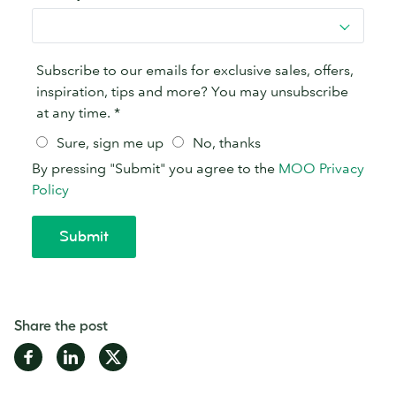
Share the post
Share
Share
Share
on
on
on