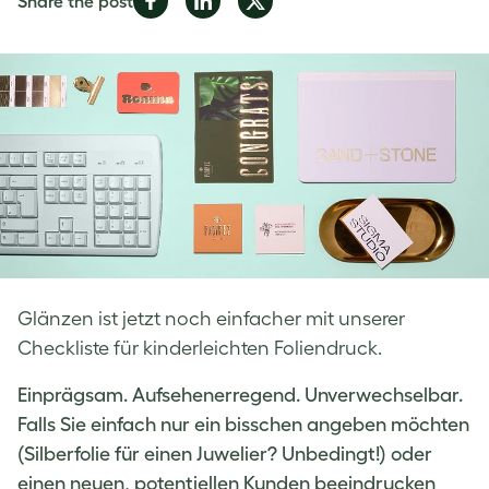
Share the post
on
on
on
Facebook
LinkedIn
Twitter
Glänzen ist jetzt noch einfacher mit unserer
Checkliste für kinderleichten Foliendruck.
Einprägsam. Aufsehenerregend. Unverwechselbar.
Falls Sie einfach nur ein bisschen angeben möchten
(Silberfolie für einen Juwelier? Unbedingt!) oder
einen neuen, potentiellen Kunden beeindrucken