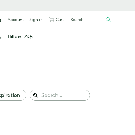
g
Account
Sign in
Cart
g
Hilfe & FAQs
Search
spiration
Search
this
site: