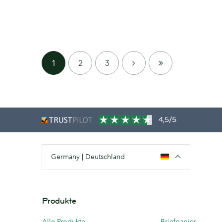
NEXT
LAST
1
2
3
PAGE
4,5/5
Germany | Deutschland
Produkte
Alle Produkte
Briefpapier