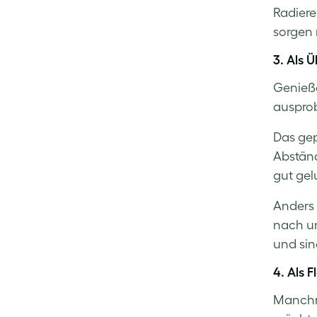
Radiere
sorgen 
3. Als 
Genieße
ausprob
Das gep
Abständ
gut gel
Anders 
nach un
und sin
4. Als F
Manchma