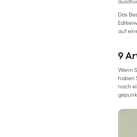
ausdrüc
Das Bes
Editier
auf ein
9 Ar
Wenn Si
haben S
nach ei
gepunkt