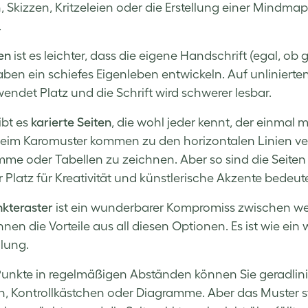
, Skizzen, Kritzeleien oder die Erstellung einer Mindmap
.
en
ist es leichter, dass die eigene Handschrift (egal, ob 
ben ein schiefes Eigenleben entwickeln. Auf unlinierten
endet Platz und die Schrift wird schwerer lesbar.
bt es
karierte Seiten
, die wohl jeder kennt, der einma
Beim Karomuster kommen zu den horizontalen Linien vert
me oder Tabellen zu zeichnen. Aber so sind die Seiten b
 Platz für Kreativität und künstlerische Akzente bedeute
kteraster
ist ein wunderbarer Kompromiss zwischen weiß
hnen die Vorteile aus all diesen Optionen. Es ist wie ein
llung.
unkte in regelmäßigen Abständen können Sie geradlinig
n, Kontrollkästchen oder Diagramme. Aber das Muster stö