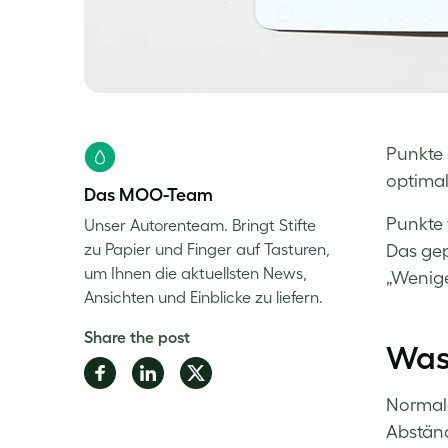
Punkte 
optimal
Das MOO-Team
Punkte 
Unser Autorenteam. Bringt Stifte
zu Papier und Finger auf Tasturen,
Das gep
um Ihnen die aktuellsten News,
„Wenige
Ansichten und Einblicke zu liefern.
Share the post
Was
Share
Share
Share
on
on
on
Normale
Facebook
LinkedIn
Twitter
Abstän