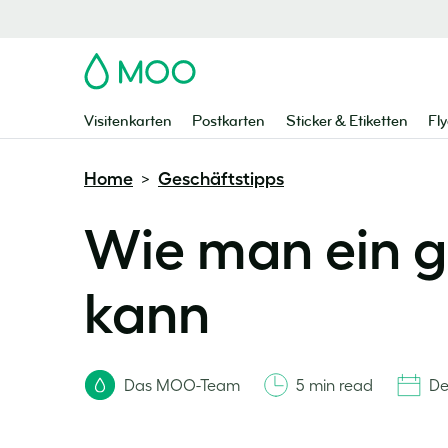
MOO
Visitenkarten
Postkarten
Sticker & Etiketten
Fly
Home
Geschäftstipps
>
Wie man ein g
kann
Das MOO-Team
5 min read
De