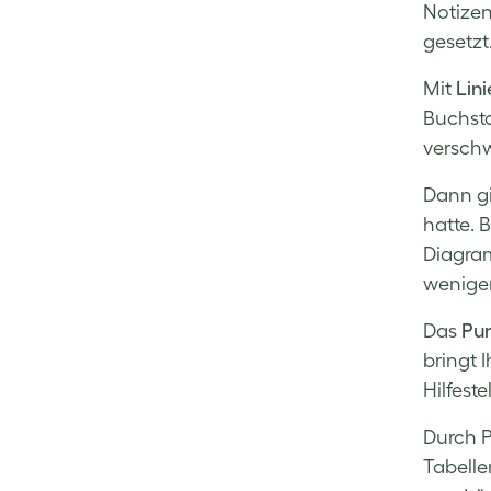
Notizen
gesetzt
Mit
Lini
Buchsta
verschw
Dann gi
hatte. 
Diagram
weniger
Das
Pun
bringt I
Hilfeste
Durch P
Tabelle