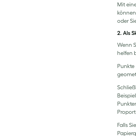
Mit ein
können,
oder Si
2. Als 
Wenn Si
helfen 
Punkte 
geometr
Schließ
Beispie
Punkten
Proport
Falls S
Papierq