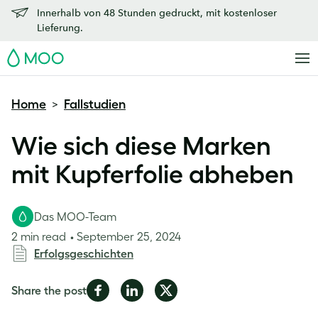
Innerhalb von 48 Stunden gedruckt, mit kostenloser
Lieferung.
MOO
Home
Fallstudien
>
Wie sich diese Marken
mit Kupferfolie abheben
Das MOO-Team
2 min read
September 25, 2024
Erfolgsgeschichten
Share
Share
Share
Share the post
on
on
on